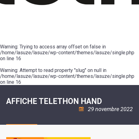
SCOLAIRE
20ÈME
RÉUNIONS
VOIE
DE
SIÈCLE
DU
LES
ENVIRONNEMENT
VERTE
MUSIQUE
CONSEIL
ÉCOLES
VISITES
L'ÉCOLE
MUNICIPAL
/
L'EAU
ET
COMMUNAUTAIRE
LE
ARRÊTÉS
ET
DÉCOUVERTES
DE
COLLÈGE
ET
L'ASSAINISSEMENT
DANSE
LES
DÉCISIONS
ESPACE
LA
LA
RANDONNÉES
DU
JEUNES
RÉSIDENCE
PISCINE
MAIRE
11
AUTONOMIE
LE
COMMUNAUTAIRE
-
LE
CAMPING
LE
Warning
18
: Trying to access array offset on false in
MOT
POUR
ASSOCIATIONS
CCAS
ANS
DE
/home/lasuze/lasuze/wp-content/themes/lasuze/single.php
CAMPING-
:
LA
LA
CARS
on line
16
ASSOCIATION
MINORITÉ
POLICE
TENTES
LA
MUNICIPALE
ET
COULÉE
Warning
CARAVANES
: Attempt to read property "slug" on null in
SÉCURITÉ
DOUCE
/
LA
/home/lasuze/lasuze/wp-content/themes/lasuze/single.php
RISQUES
HALTE
on line
16
MAJEURS
FLUVIALE
VENIR
SANTÉ/COMMERCES/ARTISANS
À
LA
AFFICHE TELETHON HAND
SUZE
29 novembre 2022