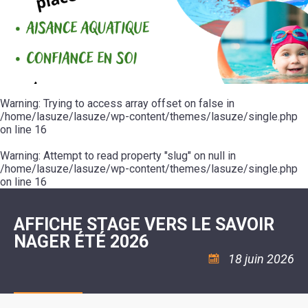
SCOLAIRE
20ÈME
RÉUNIONS
VOIE
DE
SIÈCLE
DU
LES
ENVIRONNEMENT
VERTE
MUSIQUE
CONSEIL
ÉCOLES
VISITES
L'ÉCOLE
MUNICIPAL
/
L'EAU
ET
COMMUNAUTAIRE
LE
ARRÊTÉS
ET
DÉCOUVERTES
DE
COLLÈGE
ET
L'ASSAINISSEMENT
DANSE
LES
DÉCISIONS
ESPACE
LA
LA
RANDONNÉES
DU
JEUNES
RÉSIDENCE
PISCINE
MAIRE
11
AUTONOMIE
LE
COMMUNAUTAIRE
-
LE
CAMPING
LE
Warning
18
: Trying to access array offset on false in
MOT
POUR
ASSOCIATIONS
CCAS
ANS
DE
/home/lasuze/lasuze/wp-content/themes/lasuze/single.php
CAMPING-
:
LA
LA
CARS
on line
16
ASSOCIATION
MINORITÉ
POLICE
TENTES
LA
MUNICIPALE
ET
COULÉE
Warning
CARAVANES
: Attempt to read property "slug" on null in
SÉCURITÉ
DOUCE
/
LA
/home/lasuze/lasuze/wp-content/themes/lasuze/single.php
RISQUES
HALTE
on line
16
MAJEURS
FLUVIALE
VENIR
SANTÉ/COMMERCES/ARTISANS
À
LA
AFFICHE STAGE VERS LE SAVOIR
SUZE
NAGER ÉTÉ 2026
18 juin 2026