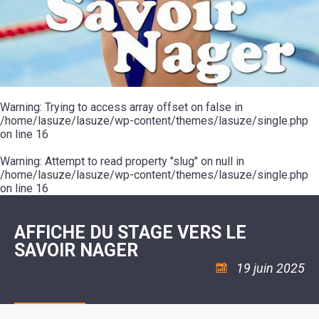
SCOLAIRE
20ÈME
RÉUNIONS
VOIE
DE
SIÈCLE
DU
LES
ENVIRONNEMENT
VERTE
MUSIQUE
CONSEIL
ÉCOLES
VISITES
L'ÉCOLE
MUNICIPAL
/
L'EAU
ET
COMMUNAUTAIRE
LE
ARRÊTÉS
ET
DÉCOUVERTES
DE
COLLÈGE
ET
L'ASSAINISSEMENT
DANSE
LES
DÉCISIONS
ESPACE
LA
LA
RANDONNÉES
DU
JEUNES
RÉSIDENCE
PISCINE
MAIRE
11
AUTONOMIE
LE
COMMUNAUTAIRE
-
LE
CAMPING
LE
Warning
18
: Trying to access array offset on false in
MOT
POUR
ASSOCIATIONS
CCAS
ANS
DE
/home/lasuze/lasuze/wp-content/themes/lasuze/single.php
CAMPING-
:
LA
LA
CARS
on line
16
ASSOCIATION
MINORITÉ
POLICE
TENTES
LA
MUNICIPALE
ET
COULÉE
Warning
CARAVANES
: Attempt to read property "slug" on null in
SÉCURITÉ
DOUCE
/
LA
/home/lasuze/lasuze/wp-content/themes/lasuze/single.php
RISQUES
HALTE
on line
16
MAJEURS
FLUVIALE
VENIR
SANTÉ/COMMERCES/ARTISANS
À
LA
AFFICHE DU STAGE VERS LE
SUZE
SAVOIR NAGER
19 juin 2025