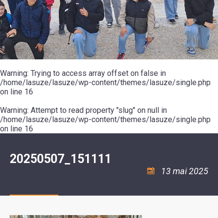
SCOLAIRE
20ÈME
RÉUNIONS
VOIE
DE
SIÈCLE
DU
LES
ENVIRONNEMENT
VERTE
MUSIQUE
CONSEIL
ÉCOLES
VISITES
L'ÉCOLE
MUNICIPAL
/
L'EAU
ET
COMMUNAUTAIRE
LE
ARRÊTÉS
ET
DÉCOUVERTES
DE
COLLÈGE
ET
L'ASSAINISSEMENT
DANSE
LES
DÉCISIONS
ESPACE
LA
LA
RANDONNÉES
DU
JEUNES
RÉSIDENCE
PISCINE
MAIRE
11
AUTONOMIE
LE
COMMUNAUTAIRE
-
LE
CAMPING
LE
Warning
18
: Trying to access array offset on false in
MOT
POUR
ASSOCIATIONS
CCAS
ANS
DE
/home/lasuze/lasuze/wp-content/themes/lasuze/single.php
CAMPING-
:
LA
LA
CARS
on line
16
ASSOCIATION
MINORITÉ
POLICE
TENTES
LA
MUNICIPALE
ET
COULÉE
Warning
CARAVANES
: Attempt to read property "slug" on null in
SÉCURITÉ
DOUCE
/
LA
/home/lasuze/lasuze/wp-content/themes/lasuze/single.php
RISQUES
HALTE
on line
16
MAJEURS
FLUVIALE
VENIR
SANTÉ/COMMERCES/ARTISANS
À
LA
20250507_151111
SUZE
13 mai 2025