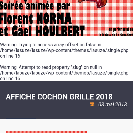
SCOLAIRE
20ÈME
RÉUNIONS
VOIE
DE
SIÈCLE
DU
LES
ENVIRONNEMENT
VERTE
MUSIQUE
CONSEIL
ÉCOLES
VISITES
L'ÉCOLE
MUNICIPAL
/
L'EAU
ET
COMMUNAUTAIRE
LE
ARRÊTÉS
ET
DÉCOUVERTES
DE
COLLÈGE
ET
L'ASSAINISSEMENT
DANSE
LES
DÉCISIONS
ESPACE
LA
LA
RANDONNÉES
DU
JEUNES
RÉSIDENCE
PISCINE
MAIRE
11
AUTONOMIE
LE
COMMUNAUTAIRE
-
LE
CAMPING
LE
Warning
18
: Trying to access array offset on false in
MOT
POUR
ASSOCIATIONS
CCAS
ANS
DE
/home/lasuze/lasuze/wp-content/themes/lasuze/single.php
CAMPING-
:
LA
LA
CARS
on line
16
ASSOCIATION
MINORITÉ
POLICE
TENTES
LA
MUNICIPALE
ET
COULÉE
Warning
CARAVANES
: Attempt to read property "slug" on null in
SÉCURITÉ
DOUCE
/
LA
/home/lasuze/lasuze/wp-content/themes/lasuze/single.php
RISQUES
HALTE
on line
16
MAJEURS
FLUVIALE
VENIR
SANTÉ/COMMERCES/ARTISANS
À
LA
AFFICHE COCHON GRILLE 2018
SUZE
03 mai 2018