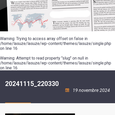
SCOLAIRE
20ÈME
RÉUNIONS
VOIE
DE
SIÈCLE
DU
LES
ENVIRONNEMENT
VERTE
MUSIQUE
CONSEIL
ÉCOLES
VISITES
L'ÉCOLE
MUNICIPAL
/
L'EAU
ET
COMMUNAUTAIRE
LE
ARRÊTÉS
ET
DÉCOUVERTES
DE
COLLÈGE
ET
L'ASSAINISSEMENT
DANSE
LES
DÉCISIONS
ESPACE
LA
LA
RANDONNÉES
DU
JEUNES
RÉSIDENCE
PISCINE
MAIRE
11
AUTONOMIE
LE
COMMUNAUTAIRE
-
LE
CAMPING
LE
Warning
18
: Trying to access array offset on false in
MOT
POUR
ASSOCIATIONS
CCAS
ANS
DE
/home/lasuze/lasuze/wp-content/themes/lasuze/single.php
CAMPING-
:
LA
LA
CARS
on line
16
ASSOCIATION
MINORITÉ
POLICE
TENTES
LA
MUNICIPALE
ET
COULÉE
Warning
CARAVANES
: Attempt to read property "slug" on null in
SÉCURITÉ
DOUCE
/
LA
/home/lasuze/lasuze/wp-content/themes/lasuze/single.php
RISQUES
HALTE
on line
16
MAJEURS
FLUVIALE
VENIR
SANTÉ/COMMERCES/ARTISANS
À
LA
20241115_220330
SUZE
19 novembre 2024