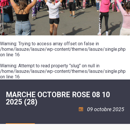
SCOLAIRE
20ÈME
RÉUNIONS
VOIE
DE
SIÈCLE
DU
LES
ENVIRONNEMENT
VERTE
MUSIQUE
CONSEIL
ÉCOLES
VISITES
L'ÉCOLE
MUNICIPAL
/
L'EAU
ET
COMMUNAUTAIRE
LE
ARRÊTÉS
ET
DÉCOUVERTES
DE
COLLÈGE
ET
L'ASSAINISSEMENT
DANSE
LES
DÉCISIONS
ESPACE
LA
LA
RANDONNÉES
DU
JEUNES
RÉSIDENCE
PISCINE
MAIRE
11
AUTONOMIE
LE
COMMUNAUTAIRE
-
LE
CAMPING
LE
Warning
18
: Trying to access array offset on false in
MOT
POUR
ASSOCIATIONS
CCAS
ANS
DE
/home/lasuze/lasuze/wp-content/themes/lasuze/single.php
CAMPING-
:
LA
LA
CARS
on line
16
ASSOCIATION
MINORITÉ
POLICE
TENTES
LA
MUNICIPALE
ET
COULÉE
Warning
CARAVANES
: Attempt to read property "slug" on null in
SÉCURITÉ
DOUCE
/
LA
/home/lasuze/lasuze/wp-content/themes/lasuze/single.php
RISQUES
HALTE
on line
16
MAJEURS
FLUVIALE
VENIR
SANTÉ/COMMERCES/ARTISANS
À
LA
MARCHE OCTOBRE ROSE 08 10
SUZE
2025 (28)
09 octobre 2025