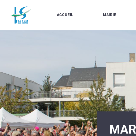
ACCUEIL
MAIRIE
LE
LES
MARCHÉ
ÉLUS
À
CONTACTS
PROPOS
/
DE
HORAIRES
LA
URBANISME/PLU
SUZE
EN
BULLETINS
LIGNE
EN
CARTES
LIGNE
D'IDENTITÉ-
PASSEPORTS
AGENDA
LE
CMJ
LA
SUZE
RÉUNIONS
AU
DU
DÉBUT
CONSEIL
DU
MUNICIPAL
20ÈME
ARRÊTÉS
SIÈCLE
ET
MAR
DÉCISIONS
DU
MAIRE