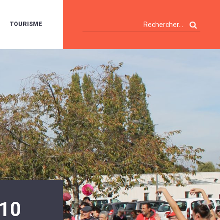
TOURISME
A
OIE
ERTE
ISITES
T
ÉCOUVERTES
ES
ANDONNÉES
E
AMPING
OUR
AMPING-
ARS
ENTES
T
ARAVANES
A
ALTE
LUVIALE
ENIR
10
A
UZE