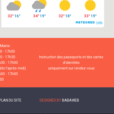
Mairie :
00 - 17h00
00 - 17h30
Instruction des passeports et des cartes
h30 - 17h00
d’identités
lic l'après-midi)
uniquement sur rendez-vous
h00 - 17h00
h00
PLAN DU SITE
DESIGNED BY
BABAWEB