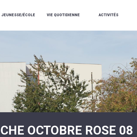
JEUNESSE/ÉCOLE
VIE QUOTIDIENNE
ACTIVITÉS
L'ACCUEIL
ESPACE
L
LA
DE
DE
V
MÉDIATHÈQUE
LOISIRS
VIE
V
L'ÉCOLE
SOCIALE
LE
V
COMMUNAUTAIRE
PÉRISCOLAIRE
QUELQUES
E
DE
/
RÈGLES
D
MUSIQUE
LES
DE
L
L'ÉCOLE
MERCREDIS
VIE
R
COMMUNAUTAIRE
RÉCRÉATIFS
DE
ENVIRONNEMENT
L
LE
DANSE
C
RESTAURANT
L'EAU
LA
P
SCOLAIRE
ET
PISCINE
C
LES
L'ASSAINISSEMENT
COMMUNAUTAIRE
C
ÉCOLES
T
LA
/
E
ASSOCIATIONS
RÉSIDENCE
LE
C
AUTONOMIE
COLLÈGE
L
ESPACE
LE
H
JEUNES
CCAS
F
11
LA
V
-
CHE OCTOBRE ROSE 08 
POLICE
À
18
MUNICIPALE
L
ANS
S
:
SÉCURITÉ