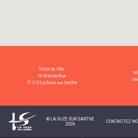
Hôtel de Ville
té
16 Grande Rue
fa
72 210 La Suze sur Sarthe
© LA SUZE SUR SARTHE
CONTACTEZ-N
2026