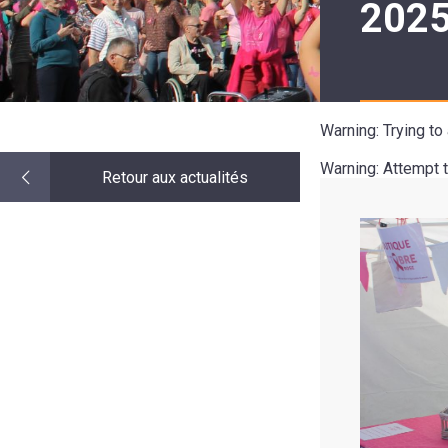
2025
LE
MOT
DE
LA
MINORITÉ
Warning
: Trying t
Warning
: Attempt 
Retour aux actualités