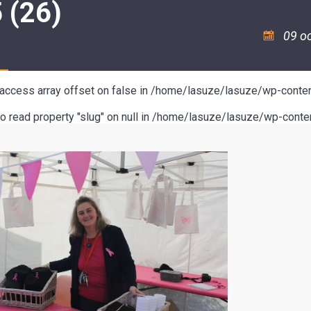
 (26)
ASSOCIATION
/
LA
RISQUES
COULÉE
MAJEURS
09 o
DOUCE
SANTÉ/COMMERCES/ARTISANS
o access array offset on false in
/home/lasuze/lasuze/wp-conten
to read property "slug" on null in
/home/lasuze/lasuze/wp-conten