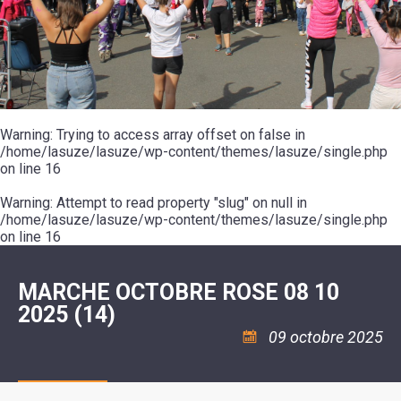
SCOLAIRE
20ÈME
RÉUNIONS
VOIE
DE
SIÈCLE
DU
LES
ENVIRONNEMENT
VERTE
MUSIQUE
CONSEIL
ÉCOLES
VISITES
L'ÉCOLE
MUNICIPAL
/
L'EAU
ET
COMMUNAUTAIRE
LE
ARRÊTÉS
ET
DÉCOUVERTES
DE
COLLÈGE
ET
L'ASSAINISSEMENT
DANSE
LES
DÉCISIONS
ESPACE
LA
LA
RANDONNÉES
DU
JEUNES
RÉSIDENCE
PISCINE
MAIRE
11
AUTONOMIE
LE
COMMUNAUTAIRE
-
LE
CAMPING
LE
Warning
18
: Trying to access array offset on false in
MOT
POUR
ASSOCIATIONS
CCAS
ANS
DE
/home/lasuze/lasuze/wp-content/themes/lasuze/single.php
CAMPING-
:
LA
LA
CARS
on line
16
ASSOCIATION
MINORITÉ
POLICE
TENTES
LA
MUNICIPALE
ET
COULÉE
Warning
CARAVANES
: Attempt to read property "slug" on null in
SÉCURITÉ
DOUCE
/
LA
/home/lasuze/lasuze/wp-content/themes/lasuze/single.php
RISQUES
HALTE
on line
16
MAJEURS
FLUVIALE
VENIR
SANTÉ/COMMERCES/ARTISANS
À
LA
MARCHE OCTOBRE ROSE 08 10
SUZE
2025 (14)
09 octobre 2025