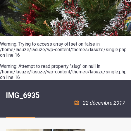
SCOLAIRE
20ÈME
RÉUNIONS
VOIE
DE
SIÈCLE
DU
LES
ENVIRONNEMENT
VERTE
MUSIQUE
CONSEIL
ÉCOLES
VISITES
L'ÉCOLE
MUNICIPAL
/
L'EAU
ET
COMMUNAUTAIRE
LE
ARRÊTÉS
ET
DÉCOUVERTES
DE
COLLÈGE
ET
L'ASSAINISSEMENT
DANSE
LES
DÉCISIONS
ESPACE
LA
LA
RANDONNÉES
DU
JEUNES
RÉSIDENCE
PISCINE
MAIRE
11
AUTONOMIE
LE
COMMUNAUTAIRE
-
LE
CAMPING
LE
Warning
18
: Trying to access array offset on false in
MOT
POUR
ASSOCIATIONS
CCAS
ANS
DE
/home/lasuze/lasuze/wp-content/themes/lasuze/single.php
CAMPING-
:
LA
LA
CARS
on line
16
ASSOCIATION
MINORITÉ
POLICE
TENTES
LA
MUNICIPALE
ET
COULÉE
Warning
CARAVANES
: Attempt to read property "slug" on null in
SÉCURITÉ
DOUCE
/
LA
/home/lasuze/lasuze/wp-content/themes/lasuze/single.php
RISQUES
HALTE
on line
16
MAJEURS
FLUVIALE
VENIR
SANTÉ/COMMERCES/ARTISANS
À
LA
IMG_6935
SUZE
22 décembre 2017