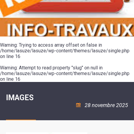
SCOLAIRE
20ÈME
RÉUNIONS
VOIE
DE
SIÈCLE
DU
LES
ENVIRONNEMENT
VERTE
MUSIQUE
CONSEIL
ÉCOLES
VISITES
L'ÉCOLE
MUNICIPAL
/
L'EAU
ET
COMMUNAUTAIRE
LE
ARRÊTÉS
ET
DÉCOUVERTES
DE
COLLÈGE
ET
L'ASSAINISSEMENT
DANSE
LES
DÉCISIONS
ESPACE
LA
LA
RANDONNÉES
DU
JEUNES
RÉSIDENCE
PISCINE
MAIRE
11
AUTONOMIE
LE
COMMUNAUTAIRE
-
LE
CAMPING
LE
Warning
18
: Trying to access array offset on false in
MOT
POUR
ASSOCIATIONS
CCAS
ANS
DE
/home/lasuze/lasuze/wp-content/themes/lasuze/single.php
CAMPING-
:
LA
LA
CARS
on line
16
ASSOCIATION
MINORITÉ
POLICE
TENTES
LA
MUNICIPALE
ET
COULÉE
Warning
CARAVANES
: Attempt to read property "slug" on null in
SÉCURITÉ
DOUCE
/
LA
/home/lasuze/lasuze/wp-content/themes/lasuze/single.php
RISQUES
HALTE
on line
16
MAJEURS
FLUVIALE
VENIR
SANTÉ/COMMERCES/ARTISANS
À
LA
IMAGES
SUZE
28 novembre 2025