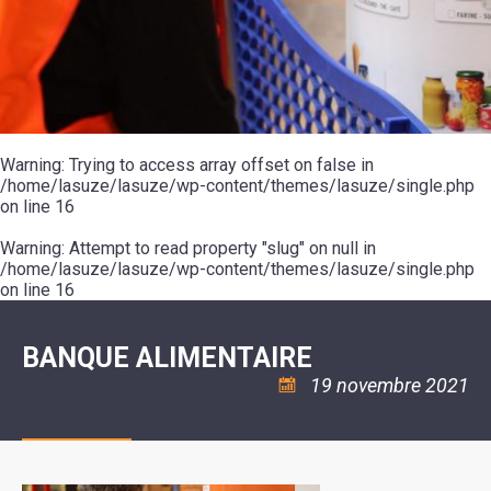
SCOLAIRE
20ÈME
RÉUNIONS
VOIE
DE
SIÈCLE
DU
LES
ENVIRONNEMENT
VERTE
MUSIQUE
CONSEIL
ÉCOLES
VISITES
L'ÉCOLE
MUNICIPAL
/
L'EAU
ET
COMMUNAUTAIRE
LE
ARRÊTÉS
ET
DÉCOUVERTES
DE
COLLÈGE
ET
L'ASSAINISSEMENT
DANSE
LES
DÉCISIONS
ESPACE
LA
LA
RANDONNÉES
DU
JEUNES
RÉSIDENCE
PISCINE
MAIRE
11
AUTONOMIE
LE
COMMUNAUTAIRE
-
LE
CAMPING
LE
Warning
18
: Trying to access array offset on false in
MOT
POUR
ASSOCIATIONS
CCAS
ANS
DE
/home/lasuze/lasuze/wp-content/themes/lasuze/single.php
CAMPING-
:
LA
LA
CARS
on line
16
ASSOCIATION
MINORITÉ
POLICE
TENTES
LA
MUNICIPALE
ET
COULÉE
Warning
CARAVANES
: Attempt to read property "slug" on null in
SÉCURITÉ
DOUCE
/
LA
/home/lasuze/lasuze/wp-content/themes/lasuze/single.php
RISQUES
HALTE
on line
16
MAJEURS
FLUVIALE
VENIR
SANTÉ/COMMERCES/ARTISANS
À
LA
BANQUE ALIMENTAIRE
SUZE
19 novembre 2021