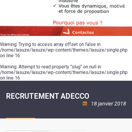
SCOLAIRE
20ÈME
RÉUNIONS
VOIE
DE
SIÈCLE
DU
LES
ENVIRONNEMENT
VERTE
MUSIQUE
CONSEIL
ÉCOLES
VISITES
L'ÉCOLE
MUNICIPAL
/
L'EAU
ET
COMMUNAUTAIRE
LE
ARRÊTÉS
ET
DÉCOUVERTES
DE
COLLÈGE
ET
L'ASSAINISSEMENT
DANSE
LES
DÉCISIONS
ESPACE
LA
LA
RANDONNÉES
DU
JEUNES
RÉSIDENCE
PISCINE
MAIRE
11
AUTONOMIE
LE
COMMUNAUTAIRE
-
LE
CAMPING
LE
Warning
18
: Trying to access array offset on false in
MOT
POUR
ASSOCIATIONS
CCAS
ANS
DE
/home/lasuze/lasuze/wp-content/themes/lasuze/single.php
CAMPING-
:
LA
LA
CARS
on line
16
ASSOCIATION
MINORITÉ
POLICE
TENTES
LA
MUNICIPALE
ET
COULÉE
Warning
CARAVANES
: Attempt to read property "slug" on null in
SÉCURITÉ
DOUCE
/
LA
/home/lasuze/lasuze/wp-content/themes/lasuze/single.php
RISQUES
HALTE
on line
16
MAJEURS
FLUVIALE
VENIR
SANTÉ/COMMERCES/ARTISANS
À
LA
RECRUTEMENT ADECCO
SUZE
18 janvier 2018