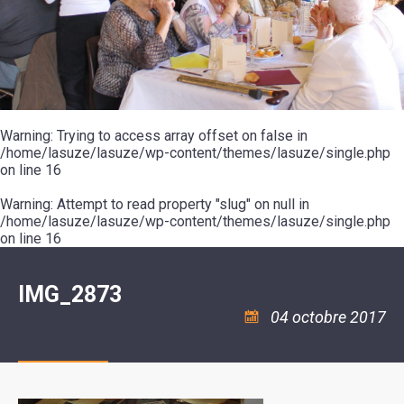
SCOLAIRE
20ÈME
RÉUNIONS
VOIE
DE
SIÈCLE
DU
LES
ENVIRONNEMENT
VERTE
MUSIQUE
CONSEIL
ÉCOLES
VISITES
L'ÉCOLE
MUNICIPAL
/
L'EAU
ET
COMMUNAUTAIRE
LE
ARRÊTÉS
ET
DÉCOUVERTES
DE
COLLÈGE
ET
L'ASSAINISSEMENT
DANSE
LES
DÉCISIONS
ESPACE
LA
LA
RANDONNÉES
DU
JEUNES
RÉSIDENCE
PISCINE
MAIRE
11
AUTONOMIE
LE
COMMUNAUTAIRE
-
LE
CAMPING
LE
Warning
18
: Trying to access array offset on false in
MOT
POUR
ASSOCIATIONS
CCAS
ANS
DE
/home/lasuze/lasuze/wp-content/themes/lasuze/single.php
CAMPING-
:
LA
LA
CARS
on line
16
ASSOCIATION
MINORITÉ
POLICE
TENTES
LA
MUNICIPALE
ET
COULÉE
Warning
CARAVANES
: Attempt to read property "slug" on null in
SÉCURITÉ
DOUCE
/
LA
/home/lasuze/lasuze/wp-content/themes/lasuze/single.php
RISQUES
HALTE
on line
16
MAJEURS
FLUVIALE
VENIR
SANTÉ/COMMERCES/ARTISANS
À
LA
IMG_2873
SUZE
04 octobre 2017