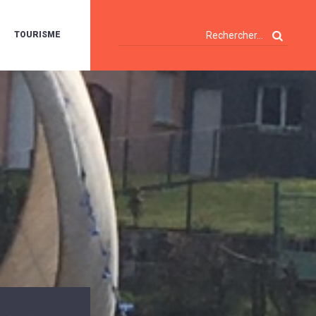
TOURISME
A
OIE
ERTE
ISITES
T
ÉCOUVERTES
ES
ANDONNÉES
E
AMPING
OUR
AMPING-
ARS
ENTES
T
ARAVANES
A
ALTE
LUVIALE
ENIR
A
UZE