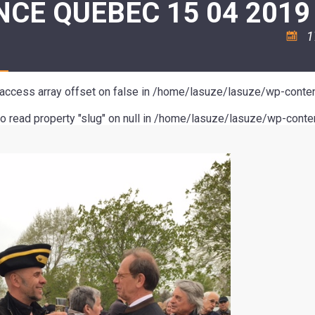
CE QUEBEC 15 04 2019 
ASSOCIATION
/
LA
RISQUES
COULÉE
MAJEURS
1
DOUCE
SANTÉ/COMMERCES/ARTISANS
o access array offset on false in
/home/lasuze/lasuze/wp-conten
to read property "slug" on null in
/home/lasuze/lasuze/wp-conten