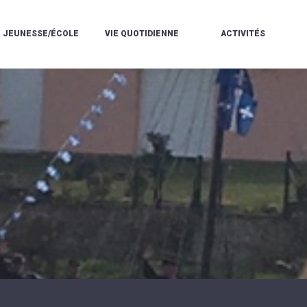
JEUNESSE/ÉCOLE
VIE QUOTIDIENNE
ACTIVITÉS
L'ACCUEIL
ESPACE
L
LA
DE
DE
V
MÉDIATHÈQUE
LOISIRS
VIE
V
L'ÉCOLE
SOCIALE
LE
V
COMMUNAUTAIRE
PÉRISCOLAIRE
QUELQUES
E
DE
/
RÈGLES
D
MUSIQUE
LES
DE
L
L'ÉCOLE
MERCREDIS
VIE
R
COMMUNAUTAIRE
RÉCRÉATIFS
DE
ENVIRONNEMENT
L
LE
DANSE
C
RESTAURANT
L'EAU
LA
P
SCOLAIRE
ET
PISCINE
C
LES
L'ASSAINISSEMENT
COMMUNAUTAIRE
C
ÉCOLES
T
LA
/
E
ASSOCIATIONS
RÉSIDENCE
LE
C
AUTONOMIE
COLLÈGE
L
ESPACE
LE
H
JEUNES
CCAS
F
11
LA
V
-
POLICE
À
18
MUNICIPALE
L
ANS
S
:
SÉCURITÉ