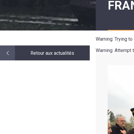
FRAN
LE
MOT
DE
LA
MINORITÉ
Warning
: Trying t
Warning
: Attempt 
Retour aux actualités