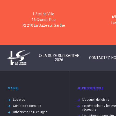
Hôtel de Ville
té
16 Grande Rue
fa
72 210 La Suze sur Sarthe
© LA SUZE SUR SARTHE
CONTACTEZ-N
2026
MAIRIE
JEUNESSE/ÉCOLE
Les élus
L'accueil de loisirs
Contacts / Horaires
Le périscolaire / les m
récréatifs
Urbanisme/PLU en ligne
Le restaurant scolaire