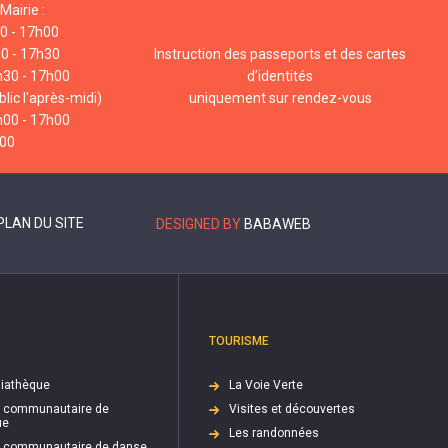
Mairie :
00 - 17h00
00 - 17h30
Instruction des passeports et des cartes
h30 - 17h00
d’identités
lic l'après-midi)
uniquement sur rendez-vous
h00 - 17h00
h00
PLAN DU SITE
DESIGNED BY
BABAWEB
TOURISME
iathèque
La Voie Verte
e communautaire de
Visites et découvertes
ue
Les randonnées
e communautaire de danse