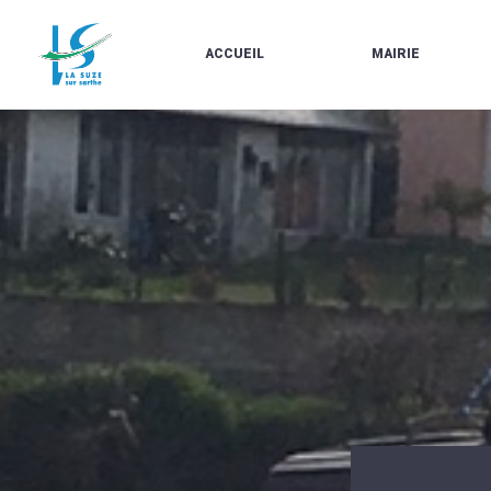
ACCUEIL
MAIRIE
LE
LES
MARCHÉ
ÉLUS
À
CONTACTS
PROPOS
/
DE
HORAIRES
LA
URBANISME/PLU
SUZE
EN
BULLETINS
LIGNE
EN
CARTES
LIGNE
D'IDENTITÉ-
PASSEPORTS
AGENDA
LE
CMJ
LA
SUZE
RÉUNIONS
AU
DU
DÉBUT
CONSEIL
DU
MUNICIPAL
20ÈME
ARRÊTÉS
SIÈCLE
ET
DÉCISIONS
DU
MAIRE