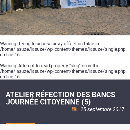
SCOLAIRE
20ÈME
RÉUNIONS
VOIE
DE
SIÈCLE
DU
LES
ENVIRONNEMENT
VERTE
MUSIQUE
CONSEIL
ÉCOLES
VISITES
L'ÉCOLE
MUNICIPAL
/
L'EAU
ET
COMMUNAUTAIRE
LE
ARRÊTÉS
ET
DÉCOUVERTES
DE
COLLÈGE
ET
L'ASSAINISSEMENT
DANSE
LES
DÉCISIONS
ESPACE
LA
LA
RANDONNÉES
DU
JEUNES
RÉSIDENCE
PISCINE
MAIRE
11
AUTONOMIE
LE
COMMUNAUTAIRE
-
LE
CAMPING
LE
Warning
18
: Trying to access array offset on false in
MOT
POUR
ASSOCIATIONS
CCAS
ANS
DE
/home/lasuze/lasuze/wp-content/themes/lasuze/single.php
CAMPING-
:
LA
LA
CARS
on line
16
ASSOCIATION
MINORITÉ
POLICE
TENTES
LA
MUNICIPALE
ET
COULÉE
Warning
CARAVANES
: Attempt to read property "slug" on null in
SÉCURITÉ
DOUCE
/
LA
/home/lasuze/lasuze/wp-content/themes/lasuze/single.php
RISQUES
HALTE
on line
16
MAJEURS
FLUVIALE
VENIR
SANTÉ/COMMERCES/ARTISANS
À
LA
ATELIER RÉFECTION DES BANCS
SUZE
JOURNÉE CITOYENNE (5)
25 septembre 2017