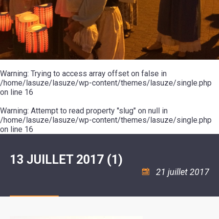
SCOLAIRE
20ÈME
RÉUNIONS
VOIE
DE
SIÈCLE
DU
LES
ENVIRONNEMENT
VERTE
MUSIQUE
CONSEIL
ÉCOLES
VISITES
L'ÉCOLE
MUNICIPAL
/
L'EAU
ET
COMMUNAUTAIRE
LE
ARRÊTÉS
ET
DÉCOUVERTES
DE
COLLÈGE
ET
L'ASSAINISSEMENT
DANSE
LES
DÉCISIONS
ESPACE
LA
LA
RANDONNÉES
DU
JEUNES
RÉSIDENCE
PISCINE
MAIRE
11
AUTONOMIE
LE
COMMUNAUTAIRE
-
LE
CAMPING
LE
Warning
18
: Trying to access array offset on false in
MOT
POUR
ASSOCIATIONS
CCAS
ANS
DE
/home/lasuze/lasuze/wp-content/themes/lasuze/single.php
CAMPING-
:
LA
LA
CARS
on line
16
ASSOCIATION
MINORITÉ
POLICE
TENTES
LA
MUNICIPALE
ET
COULÉE
Warning
CARAVANES
: Attempt to read property "slug" on null in
SÉCURITÉ
DOUCE
/
LA
/home/lasuze/lasuze/wp-content/themes/lasuze/single.php
RISQUES
HALTE
on line
16
MAJEURS
FLUVIALE
VENIR
SANTÉ/COMMERCES/ARTISANS
À
LA
13 JUILLET 2017 (1)
SUZE
21 juillet 2017