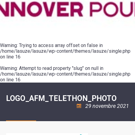
SCOLAIRE
20ÈME
RÉUNIONS
VOIE
DE
SIÈCLE
DU
LES
ENVIRONNEMENT
VERTE
MUSIQUE
CONSEIL
ÉCOLES
VISITES
L'ÉCOLE
MUNICIPAL
/
L'EAU
ET
COMMUNAUTAIRE
LE
ARRÊTÉS
ET
DÉCOUVERTES
DE
COLLÈGE
ET
L'ASSAINISSEMENT
DANSE
LES
DÉCISIONS
ESPACE
LA
LA
RANDONNÉES
DU
JEUNES
RÉSIDENCE
PISCINE
MAIRE
11
AUTONOMIE
LE
COMMUNAUTAIRE
-
LE
CAMPING
LE
Warning
18
: Trying to access array offset on false in
MOT
POUR
ASSOCIATIONS
CCAS
ANS
DE
/home/lasuze/lasuze/wp-content/themes/lasuze/single.php
CAMPING-
:
LA
LA
CARS
on line
16
ASSOCIATION
MINORITÉ
POLICE
TENTES
LA
MUNICIPALE
ET
COULÉE
Warning
CARAVANES
: Attempt to read property "slug" on null in
SÉCURITÉ
DOUCE
/
LA
/home/lasuze/lasuze/wp-content/themes/lasuze/single.php
RISQUES
HALTE
on line
16
MAJEURS
FLUVIALE
VENIR
SANTÉ/COMMERCES/ARTISANS
À
LA
LOGO_AFM_TELETHON_PHOTO
SUZE
29 novembre 2021