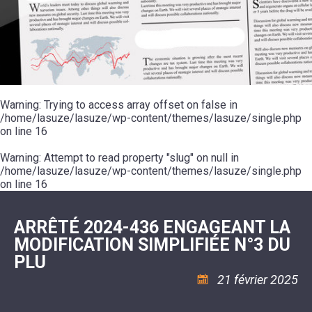
SCOLAIRE
20ÈME
RÉUNIONS
VOIE
DE
SIÈCLE
DU
LES
ENVIRONNEMENT
VERTE
MUSIQUE
CONSEIL
ÉCOLES
VISITES
L'ÉCOLE
MUNICIPAL
/
L'EAU
ET
COMMUNAUTAIRE
LE
ARRÊTÉS
ET
DÉCOUVERTES
DE
COLLÈGE
ET
L'ASSAINISSEMENT
DANSE
LES
DÉCISIONS
ESPACE
LA
LA
RANDONNÉES
DU
JEUNES
RÉSIDENCE
PISCINE
MAIRE
11
AUTONOMIE
LE
COMMUNAUTAIRE
-
LE
CAMPING
LE
Warning
18
: Trying to access array offset on false in
MOT
POUR
ASSOCIATIONS
CCAS
ANS
DE
/home/lasuze/lasuze/wp-content/themes/lasuze/single.php
CAMPING-
:
LA
LA
CARS
on line
16
ASSOCIATION
MINORITÉ
POLICE
TENTES
LA
MUNICIPALE
ET
COULÉE
Warning
CARAVANES
: Attempt to read property "slug" on null in
SÉCURITÉ
DOUCE
/
LA
/home/lasuze/lasuze/wp-content/themes/lasuze/single.php
RISQUES
HALTE
on line
16
MAJEURS
FLUVIALE
VENIR
SANTÉ/COMMERCES/ARTISANS
À
LA
ARRÊTÉ 2024-436 ENGAGEANT LA
SUZE
MODIFICATION SIMPLIFIÉE N°3 DU
PLU
21 février 2025