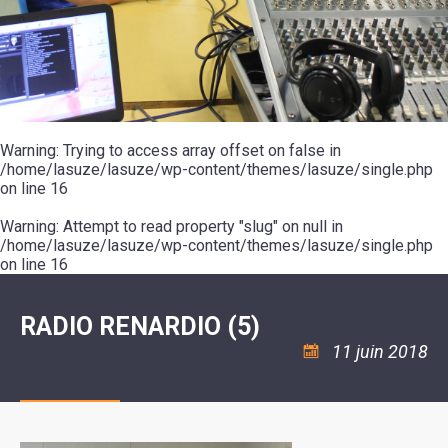
SCOLAIRE
20ÈME
RÉUNIONS
VOIE
DE
SIÈCLE
DU
LES
ENVIRONNEMENT
VERTE
MUSIQUE
CONSEIL
ÉCOLES
VISITES
L'ÉCOLE
MUNICIPAL
/
L'EAU
ET
COMMUNAUTAIRE
LE
ARRÊTÉS
ET
DÉCOUVERTES
DE
COLLÈGE
ET
L'ASSAINISSEMENT
DANSE
LES
DÉCISIONS
ESPACE
LA
LA
RANDONNÉES
DU
JEUNES
RÉSIDENCE
PISCINE
MAIRE
11
AUTONOMIE
LE
COMMUNAUTAIRE
-
LE
CAMPING
LE
Warning
18
: Trying to access array offset on false in
MOT
POUR
ASSOCIATIONS
CCAS
ANS
DE
/home/lasuze/lasuze/wp-content/themes/lasuze/single.php
CAMPING-
:
LA
LA
CARS
on line
16
ASSOCIATION
MINORITÉ
POLICE
TENTES
LA
MUNICIPALE
ET
COULÉE
Warning
CARAVANES
: Attempt to read property "slug" on null in
SÉCURITÉ
DOUCE
/
LA
/home/lasuze/lasuze/wp-content/themes/lasuze/single.php
RISQUES
HALTE
on line
16
MAJEURS
FLUVIALE
VENIR
SANTÉ/COMMERCES/ARTISANS
À
LA
RADIO RENARDIO (5)
SUZE
11 juin 2018