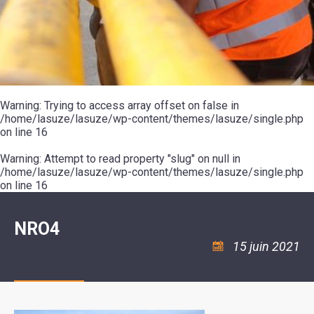
SCOLAIRE
20ÈME
RÉUNIONS
VOIE
DE
SIÈCLE
DU
LES
ENVIRONNEMENT
VERTE
MUSIQUE
CONSEIL
ÉCOLES
VISITES
L'ÉCOLE
MUNICIPAL
/
L'EAU
ET
COMMUNAUTAIRE
LE
ARRÊTÉS
ET
DÉCOUVERTES
DE
COLLÈGE
ET
L'ASSAINISSEMENT
DANSE
LES
DÉCISIONS
ESPACE
LA
LA
RANDONNÉES
DU
JEUNES
RÉSIDENCE
PISCINE
MAIRE
11
AUTONOMIE
LE
COMMUNAUTAIRE
-
LE
CAMPING
LE
Warning
18
: Trying to access array offset on false in
MOT
POUR
ASSOCIATIONS
CCAS
ANS
DE
/home/lasuze/lasuze/wp-content/themes/lasuze/single.php
CAMPING-
:
LA
LA
CARS
on line
16
ASSOCIATION
MINORITÉ
POLICE
TENTES
LA
MUNICIPALE
ET
COULÉE
Warning
CARAVANES
: Attempt to read property "slug" on null in
SÉCURITÉ
DOUCE
/
LA
/home/lasuze/lasuze/wp-content/themes/lasuze/single.php
RISQUES
HALTE
on line
16
MAJEURS
FLUVIALE
VENIR
SANTÉ/COMMERCES/ARTISANS
À
LA
NRO4
SUZE
15 juin 2021