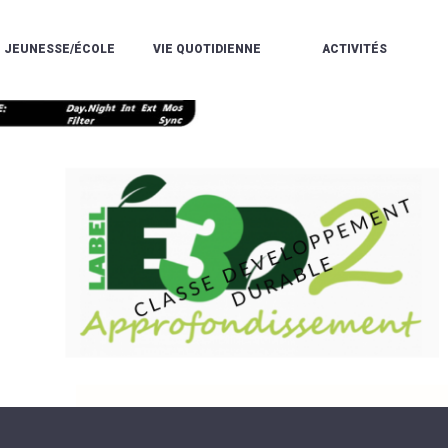
JEUNESSE/ÉCOLE
VIE QUOTIDIENNE
ACTIVITÉS
L'ACCUEIL
ESPACE
L
LA
DE
DE
V
MÉDIATHÈQUE
LOISIRS
VIE
V
L'ÉCOLE
SOCIALE
LE
V
COMMUNAUTAIRE
PÉRISCOLAIRE
QUELQUES
E
DE
/
RÈGLES
D
MUSIQUE
LES
DE
L
L'ÉCOLE
MERCREDIS
VIE
R
COMMUNAUTAIRE
RÉCRÉATIFS
DE
ENVIRONNEMENT
L
LE
DANSE
C
RESTAURANT
L'EAU
LA
P
SCOLAIRE
ET
PISCINE
C
LES
L'ASSAINISSEMENT
COMMUNAUTAIRE
C
ÉCOLES
T
LA
/
E
ASSOCIATIONS
RÉSIDENCE
LE
C
AUTONOMIE
COLLÈGE
L
ESPACE
LE
H
JEUNES
CCAS
F
11
LA
V
-
POLICE
À
18
MUNICIPALE
L
ANS
S
:
SÉCURITÉ