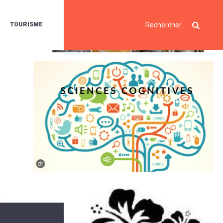
TOURISME
A
OIE
ERTE
ISITES
T
ÉCOUVERTES
ES
ANDONNÉES
E
AMPING
OUR
AMPING-
ARS
ENTES
T
ARAVANES
A
ALTE
LUVIALE
ENIR
A
UZE