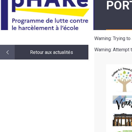
POR
LE
MOT
DE
LA
MINORITÉ
Warning
: Trying t
Warning
: Attempt 
Retour aux actualités