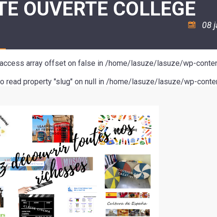
TE OUVERTE COLLEGE
ASSOCIATION
/
LA
RISQUES
COULÉE
MAJEURS
08 
DOUCE
SANTÉ/COMMERCES/ARTISANS
o access array offset on false in
/home/lasuze/lasuze/wp-conten
to read property "slug" on null in
/home/lasuze/lasuze/wp-conten