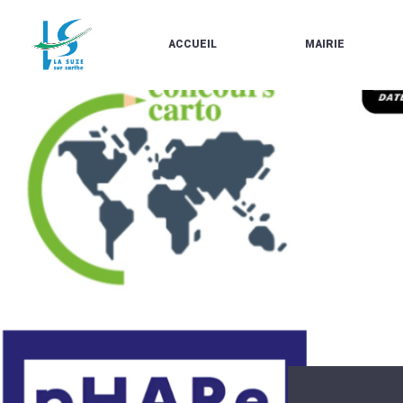
ACCUEIL
MAIRIE
LE
LES
MARCHÉ
ÉLUS
À
CONTACTS
PROPOS
/
DE
HORAIRES
LA
URBANISME/PLU
SUZE
EN
BULLETINS
LIGNE
EN
CARTES
LIGNE
D'IDENTITÉ-
PASSEPORTS
AGENDA
LE
CMJ
LA
SUZE
RÉUNIONS
AU
DU
DÉBUT
CONSEIL
DU
MUNICIPAL
20ÈME
ARRÊTÉS
SIÈCLE
ET
DÉCISIONS
DU
MAIRE