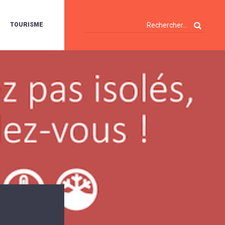
TOURISME
A
OIE
ERTE
ISITES
T
ÉCOUVERTES
ES
ANDONNÉES
E
AMPING
OUR
AMPING-
ARS
ENTES
T
ARAVANES
A
ALTE
LUVIALE
ENIR
A
UZE