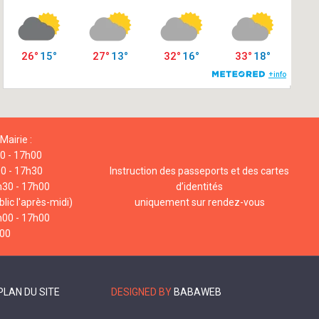
Mairie :
00 - 17h00
00 - 17h30
Instruction des passeports et des cartes
h30 - 17h00
d’identités
lic l'après-midi)
uniquement sur rendez-vous
h00 - 17h00
h00
PLAN DU SITE
DESIGNED BY
BABAWEB