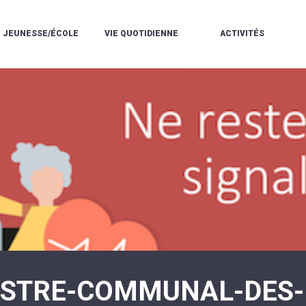
JEUNESSE/ÉCOLE
VIE QUOTIDIENNE
ACTIVITÉS
L'ACCUEIL
ESPACE
L
LA
DE
DE
V
MÉDIATHÈQUE
LOISIRS
VIE
V
L'ÉCOLE
SOCIALE
LE
V
COMMUNAUTAIRE
PÉRISCOLAIRE
QUELQUES
E
DE
/
RÈGLES
D
MUSIQUE
LES
DE
L
L'ÉCOLE
MERCREDIS
VIE
R
COMMUNAUTAIRE
RÉCRÉATIFS
DE
ENVIRONNEMENT
L
LE
DANSE
C
RESTAURANT
L'EAU
LA
P
SCOLAIRE
ET
PISCINE
C
LES
L'ASSAINISSEMENT
COMMUNAUTAIRE
C
ÉCOLES
T
LA
/
E
ASSOCIATIONS
RÉSIDENCE
LE
C
AUTONOMIE
COLLÈGE
L
ESPACE
LE
H
JEUNES
CCAS
F
11
LA
V
-
ISTRE-COMMUNAL-DES-
POLICE
À
18
MUNICIPALE
L
ANS
S
:
SÉCURITÉ