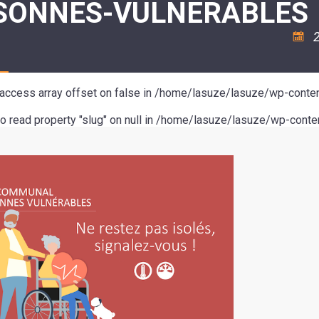
SONNES-VULNERABLES
ASSOCIATION
/
LA
RISQUES
COULÉE
MAJEURS
2
DOUCE
SANTÉ/COMMERCES/ARTISANS
o access array offset on false in
/home/lasuze/lasuze/wp-conten
to read property "slug" on null in
/home/lasuze/lasuze/wp-conten