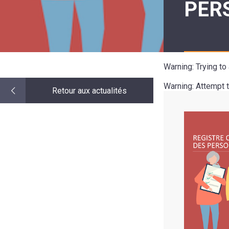
PER
LE
MOT
DE
LA
MINORITÉ
Warning
: Trying t
Warning
: Attempt 
Retour aux actualités