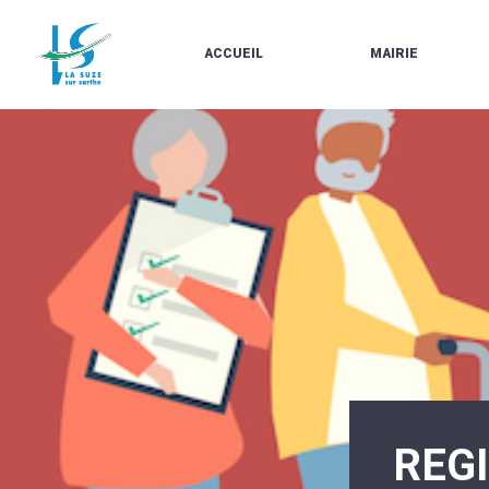
ACCUEIL
MAIRIE
LE
LES
MARCHÉ
ÉLUS
À
CONTACTS
PROPOS
/
DE
HORAIRES
LA
URBANISME/PLU
SUZE
EN
BULLETINS
LIGNE
EN
CARTES
LIGNE
D'IDENTITÉ-
PASSEPORTS
AGENDA
LE
CMJ
LA
SUZE
RÉUNIONS
AU
DU
DÉBUT
CONSEIL
DU
MUNICIPAL
20ÈME
ARRÊTÉS
SIÈCLE
ET
REG
DÉCISIONS
DU
MAIRE