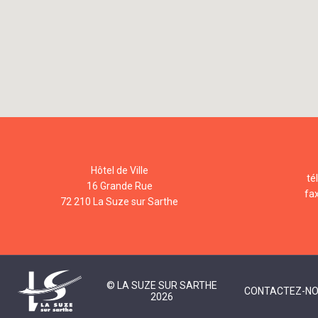
Hôtel de Ville
té
16 Grande Rue
fa
72 210 La Suze sur Sarthe
© LA SUZE SUR SARTHE
CONTACTEZ-N
2026