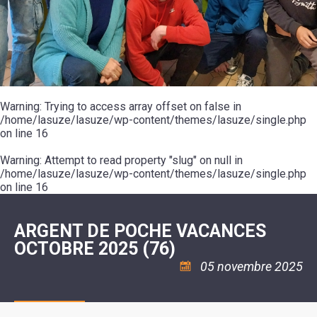
SCOLAIRE
20ÈME
RÉUNIONS
VOIE
DE
SIÈCLE
DU
LES
ENVIRONNEMENT
VERTE
MUSIQUE
CONSEIL
ÉCOLES
VISITES
L'ÉCOLE
MUNICIPAL
/
L'EAU
ET
COMMUNAUTAIRE
LE
ARRÊTÉS
ET
DÉCOUVERTES
DE
COLLÈGE
ET
L'ASSAINISSEMENT
DANSE
LES
DÉCISIONS
ESPACE
LA
LA
RANDONNÉES
DU
JEUNES
RÉSIDENCE
PISCINE
MAIRE
11
AUTONOMIE
LE
COMMUNAUTAIRE
-
LE
CAMPING
LE
Warning
18
: Trying to access array offset on false in
MOT
POUR
ASSOCIATIONS
CCAS
ANS
DE
/home/lasuze/lasuze/wp-content/themes/lasuze/single.php
CAMPING-
:
LA
LA
CARS
on line
16
ASSOCIATION
MINORITÉ
POLICE
TENTES
LA
MUNICIPALE
ET
COULÉE
Warning
CARAVANES
: Attempt to read property "slug" on null in
SÉCURITÉ
DOUCE
/
LA
/home/lasuze/lasuze/wp-content/themes/lasuze/single.php
RISQUES
HALTE
on line
16
MAJEURS
FLUVIALE
VENIR
SANTÉ/COMMERCES/ARTISANS
À
LA
ARGENT DE POCHE VACANCES
SUZE
OCTOBRE 2025 (76)
05 novembre 2025