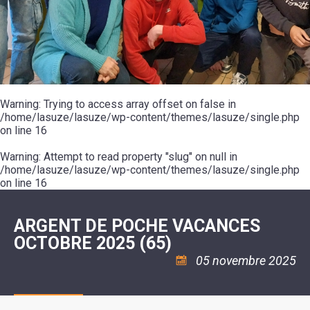
SCOLAIRE
20ÈME
RÉUNIONS
VOIE
DE
SIÈCLE
DU
LES
ENVIRONNEMENT
VERTE
MUSIQUE
CONSEIL
ÉCOLES
VISITES
L'ÉCOLE
MUNICIPAL
/
L'EAU
ET
COMMUNAUTAIRE
LE
ARRÊTÉS
ET
DÉCOUVERTES
DE
COLLÈGE
ET
L'ASSAINISSEMENT
DANSE
LES
DÉCISIONS
ESPACE
LA
LA
RANDONNÉES
DU
JEUNES
RÉSIDENCE
PISCINE
MAIRE
11
AUTONOMIE
LE
COMMUNAUTAIRE
-
LE
CAMPING
LE
Warning
18
: Trying to access array offset on false in
MOT
POUR
ASSOCIATIONS
CCAS
ANS
DE
/home/lasuze/lasuze/wp-content/themes/lasuze/single.php
CAMPING-
:
LA
LA
CARS
on line
16
ASSOCIATION
MINORITÉ
POLICE
TENTES
LA
MUNICIPALE
ET
COULÉE
Warning
CARAVANES
: Attempt to read property "slug" on null in
SÉCURITÉ
DOUCE
/
LA
/home/lasuze/lasuze/wp-content/themes/lasuze/single.php
RISQUES
HALTE
on line
16
MAJEURS
FLUVIALE
VENIR
SANTÉ/COMMERCES/ARTISANS
À
LA
ARGENT DE POCHE VACANCES
SUZE
OCTOBRE 2025 (65)
05 novembre 2025