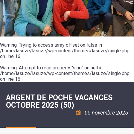
SCOLAIRE
20ÈME
RÉUNIONS
VOIE
DE
SIÈCLE
DU
LES
ENVIRONNEMENT
VERTE
MUSIQUE
CONSEIL
ÉCOLES
VISITES
L'ÉCOLE
MUNICIPAL
/
L'EAU
ET
COMMUNAUTAIRE
LE
ARRÊTÉS
ET
DÉCOUVERTES
DE
COLLÈGE
ET
L'ASSAINISSEMENT
DANSE
LES
DÉCISIONS
ESPACE
LA
LA
RANDONNÉES
DU
JEUNES
RÉSIDENCE
PISCINE
MAIRE
11
AUTONOMIE
LE
COMMUNAUTAIRE
-
LE
CAMPING
LE
Warning
18
: Trying to access array offset on false in
MOT
POUR
ASSOCIATIONS
CCAS
ANS
DE
/home/lasuze/lasuze/wp-content/themes/lasuze/single.php
CAMPING-
:
LA
LA
CARS
on line
16
ASSOCIATION
MINORITÉ
POLICE
TENTES
LA
MUNICIPALE
ET
COULÉE
Warning
CARAVANES
: Attempt to read property "slug" on null in
SÉCURITÉ
DOUCE
/
LA
/home/lasuze/lasuze/wp-content/themes/lasuze/single.php
RISQUES
HALTE
on line
16
MAJEURS
FLUVIALE
VENIR
SANTÉ/COMMERCES/ARTISANS
À
LA
ARGENT DE POCHE VACANCES
SUZE
OCTOBRE 2025 (50)
05 novembre 2025