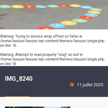
SCOLAIRE
20ÈME
RÉUNIONS
VOIE
DE
SIÈCLE
DU
LES
ENVIRONNEMENT
VERTE
MUSIQUE
CONSEIL
ÉCOLES
VISITES
L'ÉCOLE
MUNICIPAL
/
L'EAU
ET
COMMUNAUTAIRE
LE
ARRÊTÉS
ET
DÉCOUVERTES
DE
COLLÈGE
ET
L'ASSAINISSEMENT
DANSE
LES
DÉCISIONS
ESPACE
LA
LA
RANDONNÉES
DU
JEUNES
RÉSIDENCE
PISCINE
MAIRE
11
AUTONOMIE
LE
COMMUNAUTAIRE
-
LE
CAMPING
LE
Warning
18
: Trying to access array offset on false in
MOT
POUR
ASSOCIATIONS
CCAS
ANS
DE
/home/lasuze/lasuze/wp-content/themes/lasuze/single.php
CAMPING-
:
LA
LA
CARS
on line
16
ASSOCIATION
MINORITÉ
POLICE
TENTES
LA
MUNICIPALE
ET
COULÉE
Warning
CARAVANES
: Attempt to read property "slug" on null in
SÉCURITÉ
DOUCE
/
LA
/home/lasuze/lasuze/wp-content/themes/lasuze/single.php
RISQUES
HALTE
on line
16
MAJEURS
FLUVIALE
VENIR
SANTÉ/COMMERCES/ARTISANS
À
LA
IMG_8240
SUZE
11 juillet 2025