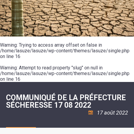
SCOLAIRE
20ÈME
RÉUNIONS
VOIE
DE
SIÈCLE
DU
LES
ENVIRONNEMENT
VERTE
MUSIQUE
CONSEIL
ÉCOLES
VISITES
L'ÉCOLE
MUNICIPAL
/
L'EAU
ET
COMMUNAUTAIRE
LE
ARRÊTÉS
ET
DÉCOUVERTES
DE
COLLÈGE
ET
L'ASSAINISSEMENT
DANSE
LES
DÉCISIONS
ESPACE
LA
LA
RANDONNÉES
DU
JEUNES
RÉSIDENCE
PISCINE
MAIRE
11
AUTONOMIE
LE
COMMUNAUTAIRE
-
LE
CAMPING
LE
Warning
18
: Trying to access array offset on false in
MOT
POUR
ASSOCIATIONS
CCAS
ANS
DE
/home/lasuze/lasuze/wp-content/themes/lasuze/single.php
CAMPING-
:
LA
LA
CARS
on line
16
ASSOCIATION
MINORITÉ
POLICE
TENTES
LA
MUNICIPALE
ET
COULÉE
Warning
CARAVANES
: Attempt to read property "slug" on null in
SÉCURITÉ
DOUCE
/
LA
/home/lasuze/lasuze/wp-content/themes/lasuze/single.php
RISQUES
HALTE
on line
16
MAJEURS
FLUVIALE
VENIR
SANTÉ/COMMERCES/ARTISANS
À
LA
COMMUNIQUÉ DE LA PRÉFECTURE
SUZE
SÉCHERESSE 17 08 2022
17 août 2022