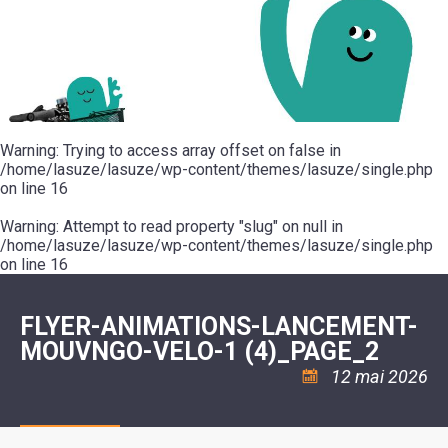
SCOLAIRE
20ÈME
RÉUNIONS
VOIE
DE
SIÈCLE
DU
LES
ENVIRONNEMENT
VERTE
MUSIQUE
CONSEIL
ÉCOLES
VISITES
L'ÉCOLE
MUNICIPAL
/
L'EAU
ET
COMMUNAUTAIRE
LE
ARRÊTÉS
ET
DÉCOUVERTES
DE
COLLÈGE
ET
L'ASSAINISSEMENT
DANSE
LES
DÉCISIONS
ESPACE
LA
LA
RANDONNÉES
DU
JEUNES
RÉSIDENCE
PISCINE
MAIRE
11
AUTONOMIE
LE
COMMUNAUTAIRE
-
LE
CAMPING
LE
Warning
18
: Trying to access array offset on false in
MOT
POUR
ASSOCIATIONS
CCAS
ANS
DE
/home/lasuze/lasuze/wp-content/themes/lasuze/single.php
CAMPING-
:
LA
LA
CARS
on line
16
ASSOCIATION
MINORITÉ
POLICE
TENTES
LA
MUNICIPALE
ET
COULÉE
Warning
CARAVANES
: Attempt to read property "slug" on null in
SÉCURITÉ
DOUCE
/
LA
/home/lasuze/lasuze/wp-content/themes/lasuze/single.php
RISQUES
HALTE
on line
16
MAJEURS
FLUVIALE
VENIR
SANTÉ/COMMERCES/ARTISANS
À
LA
FLYER-ANIMATIONS-LANCEMENT-
SUZE
MOUVNGO-VELO-1 (4)_PAGE_2
12 mai 2026