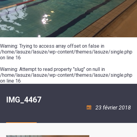
SCOLAIRE
20ÈME
RÉUNIONS
VOIE
DE
SIÈCLE
DU
LES
ENVIRONNEMENT
VERTE
MUSIQUE
CONSEIL
ÉCOLES
VISITES
L'ÉCOLE
MUNICIPAL
/
L'EAU
ET
COMMUNAUTAIRE
LE
ARRÊTÉS
ET
DÉCOUVERTES
DE
COLLÈGE
ET
L'ASSAINISSEMENT
DANSE
LES
DÉCISIONS
ESPACE
LA
LA
RANDONNÉES
DU
JEUNES
RÉSIDENCE
PISCINE
MAIRE
11
AUTONOMIE
LE
COMMUNAUTAIRE
-
LE
CAMPING
LE
Warning
18
: Trying to access array offset on false in
MOT
POUR
ASSOCIATIONS
CCAS
ANS
DE
/home/lasuze/lasuze/wp-content/themes/lasuze/single.php
CAMPING-
:
LA
LA
CARS
on line
16
ASSOCIATION
MINORITÉ
POLICE
TENTES
LA
MUNICIPALE
ET
COULÉE
Warning
CARAVANES
: Attempt to read property "slug" on null in
SÉCURITÉ
DOUCE
/
LA
/home/lasuze/lasuze/wp-content/themes/lasuze/single.php
RISQUES
HALTE
on line
16
MAJEURS
FLUVIALE
VENIR
SANTÉ/COMMERCES/ARTISANS
À
LA
IMG_4467
SUZE
23 février 2018