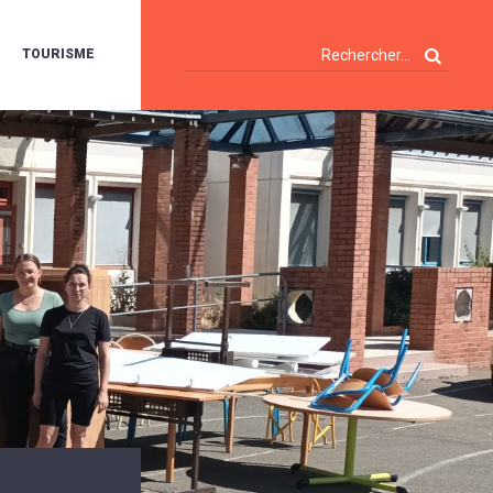
TOURISME
A
OIE
ERTE
ISITES
T
ÉCOUVERTES
ES
ANDONNÉES
E
AMPING
OUR
AMPING-
ARS
ENTES
T
ARAVANES
A
ALTE
LUVIALE
ENIR
A
UZE