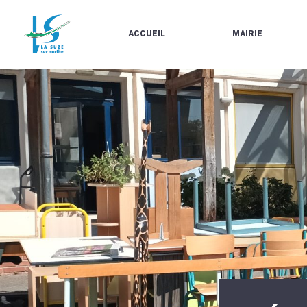
ACCUEIL
MAIRIE
LE
LES
MARCHÉ
ÉLUS
À
CONTACTS
PROPOS
/
DE
HORAIRES
LA
URBANISME/PLU
SUZE
EN
BULLETINS
LIGNE
EN
CARTES
LIGNE
D'IDENTITÉ-
PASSEPORTS
AGENDA
LE
CMJ
LA
SUZE
RÉUNIONS
AU
DU
DÉBUT
CONSEIL
DU
MUNICIPAL
20ÈME
ARRÊTÉS
SIÈCLE
ET
DÉCISIONS
DU
MAIRE