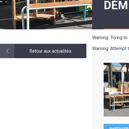
DÉM
LE
MOT
DE
LA
MINORITÉ
Warning
: Trying t
Warning
: Attempt 
Retour aux actualités
PARTAGER 