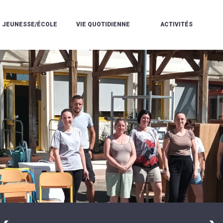
JEUNESSE/ÉCOLE
VIE QUOTIDIENNE
ACTIVITÉS
L'ACCUEIL
ESPACE
L
LA
DE
DE
V
MÉDIATHÈQUE
LOISIRS
VIE
V
L'ÉCOLE
SOCIALE
LE
V
COMMUNAUTAIRE
PÉRISCOLAIRE
QUELQUES
E
DE
/
RÈGLES
D
MUSIQUE
LES
DE
L
L'ÉCOLE
MERCREDIS
VIE
R
COMMUNAUTAIRE
RÉCRÉATIFS
DE
ENVIRONNEMENT
L
LE
DANSE
C
RESTAURANT
L'EAU
LA
P
SCOLAIRE
ET
PISCINE
C
LES
L'ASSAINISSEMENT
COMMUNAUTAIRE
C
ÉCOLES
T
LA
/
E
ASSOCIATIONS
RÉSIDENCE
LE
C
AUTONOMIE
COLLÈGE
L
ESPACE
LE
H
JEUNES
CCAS
F
11
LA
V
-
POLICE
À
18
MUNICIPALE
L
ANS
S
:
SÉCURITÉ