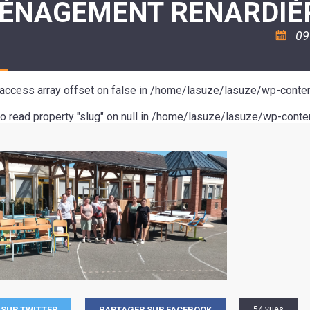
ÉNAGEMENT RENARDIÈ
ASSOCIATION
/
LA
RISQUES
COULÉE
MAJEURS
09
DOUCE
SANTÉ/COMMERCES/ARTISANS
o access array offset on false in
/home/lasuze/lasuze/wp-conten
to read property "slug" on null in
/home/lasuze/lasuze/wp-conten
SUR TWITTER
PARTAGER SUR FACEBOOK
54 vues