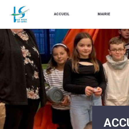
ACCUEIL
MAIRIE
LE
LES
MARCHÉ
ÉLUS
À
CONTACTS
PROPOS
/
DE
HORAIRES
LA
URBANISME/PLU
SUZE
EN
BULLETINS
LIGNE
EN
CARTES
LIGNE
D'IDENTITÉ-
PASSEPORTS
AGENDA
LE
CMJ
LA
SUZE
RÉUNIONS
AU
DU
DÉBUT
CONSEIL
DU
MUNICIPAL
20ÈME
ARRÊTÉS
SIÈCLE
ET
ACC
DÉCISIONS
DU
MAIRE