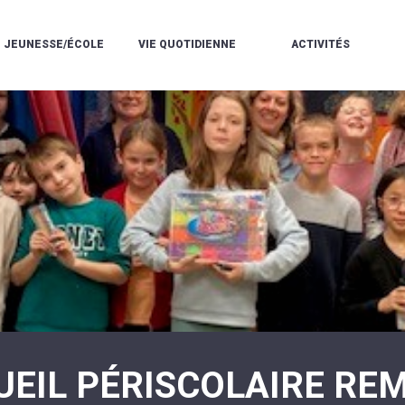
JEUNESSE/ÉCOLE
VIE QUOTIDIENNE
ACTIVITÉS
L'ACCUEIL
ESPACE
L
LA
DE
DE
V
MÉDIATHÈQUE
LOISIRS
VIE
V
L'ÉCOLE
SOCIALE
LE
V
COMMUNAUTAIRE
PÉRISCOLAIRE
QUELQUES
E
DE
/
RÈGLES
D
MUSIQUE
LES
DE
L
L'ÉCOLE
MERCREDIS
VIE
R
COMMUNAUTAIRE
RÉCRÉATIFS
DE
ENVIRONNEMENT
L
LE
DANSE
C
RESTAURANT
L'EAU
LA
P
SCOLAIRE
ET
PISCINE
C
LES
L'ASSAINISSEMENT
COMMUNAUTAIRE
C
ÉCOLES
T
LA
/
E
ASSOCIATIONS
RÉSIDENCE
LE
C
AUTONOMIE
COLLÈGE
L
ESPACE
LE
H
JEUNES
CCAS
F
11
LA
V
-
UEIL PÉRISCOLAIRE REM
POLICE
À
18
MUNICIPALE
L
ANS
S
:
SÉCURITÉ