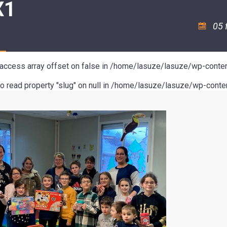
X1
ASSOCIATION
/
LA
RISQUES
COULÉE
MAJEURS
05 
DOUCE
SANTÉ/COMMERCES/ARTISANS
o access array offset on false in
/home/lasuze/lasuze/wp-conten
to read property "slug" on null in
/home/lasuze/lasuze/wp-conten