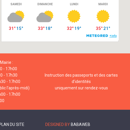
Mairie :
00 - 17h00
00 - 17h30
Instruction des passeports et des cartes
h30 - 17h00
d’identités
lic l'après-midi)
uniquement sur rendez-vous
h00 - 17h00
h00
PLAN DU SITE
DESIGNED BY
BABAWEB