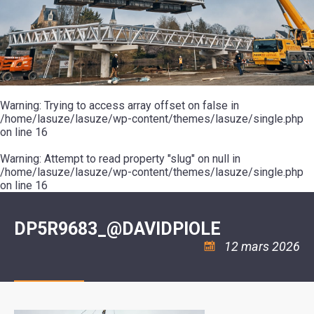
SCOLAIRE
20ÈME
RÉUNIONS
VOIE
DE
SIÈCLE
DU
LES
ENVIRONNEMENT
VERTE
MUSIQUE
CONSEIL
ÉCOLES
VISITES
L'ÉCOLE
MUNICIPAL
/
L'EAU
ET
COMMUNAUTAIRE
LE
ARRÊTÉS
ET
DÉCOUVERTES
DE
COLLÈGE
ET
L'ASSAINISSEMENT
DANSE
LES
DÉCISIONS
ESPACE
LA
LA
RANDONNÉES
DU
JEUNES
RÉSIDENCE
PISCINE
MAIRE
11
AUTONOMIE
LE
COMMUNAUTAIRE
-
LE
CAMPING
LE
Warning
18
: Trying to access array offset on false in
MOT
POUR
ASSOCIATIONS
CCAS
ANS
DE
/home/lasuze/lasuze/wp-content/themes/lasuze/single.php
CAMPING-
:
LA
LA
CARS
on line
16
ASSOCIATION
MINORITÉ
POLICE
TENTES
LA
MUNICIPALE
ET
COULÉE
Warning
CARAVANES
: Attempt to read property "slug" on null in
SÉCURITÉ
DOUCE
/
LA
/home/lasuze/lasuze/wp-content/themes/lasuze/single.php
RISQUES
HALTE
on line
16
MAJEURS
FLUVIALE
VENIR
SANTÉ/COMMERCES/ARTISANS
À
LA
DP5R9683_@DAVIDPIOLE
SUZE
12 mars 2026