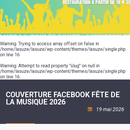
SCOLAIRE
20ÈME
RÉUNIONS
VOIE
DE
SIÈCLE
DU
LES
ENVIRONNEMENT
VERTE
MUSIQUE
CONSEIL
ÉCOLES
VISITES
L'ÉCOLE
MUNICIPAL
/
L'EAU
ET
COMMUNAUTAIRE
LE
ARRÊTÉS
ET
DÉCOUVERTES
DE
COLLÈGE
ET
L'ASSAINISSEMENT
DANSE
LES
DÉCISIONS
ESPACE
LA
LA
RANDONNÉES
DU
JEUNES
RÉSIDENCE
PISCINE
MAIRE
11
AUTONOMIE
LE
COMMUNAUTAIRE
-
LE
CAMPING
LE
Warning
18
: Trying to access array offset on false in
MOT
POUR
ASSOCIATIONS
CCAS
ANS
DE
/home/lasuze/lasuze/wp-content/themes/lasuze/single.php
CAMPING-
:
LA
LA
CARS
on line
16
ASSOCIATION
MINORITÉ
POLICE
TENTES
LA
MUNICIPALE
ET
COULÉE
Warning
CARAVANES
: Attempt to read property "slug" on null in
SÉCURITÉ
DOUCE
/
LA
/home/lasuze/lasuze/wp-content/themes/lasuze/single.php
RISQUES
HALTE
on line
16
MAJEURS
FLUVIALE
VENIR
SANTÉ/COMMERCES/ARTISANS
À
LA
COUVERTURE FACEBOOK FÊTE DE
SUZE
LA MUSIQUE 2026
19 mai 2026