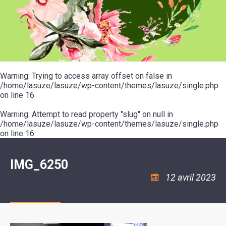
SCOLAIRE
20ÈME
RÉUNIONS
VOIE
DE
SIÈCLE
DU
LES
ENVIRONNEMENT
VERTE
MUSIQUE
CONSEIL
ÉCOLES
VISITES
L'ÉCOLE
MUNICIPAL
/
L'EAU
ET
COMMUNAUTAIRE
LE
ARRÊTÉS
ET
DÉCOUVERTES
DE
COLLÈGE
ET
L'ASSAINISSEMENT
DANSE
LES
DÉCISIONS
ESPACE
LA
LA
RANDONNÉES
DU
JEUNES
RÉSIDENCE
PISCINE
MAIRE
11
AUTONOMIE
LE
COMMUNAUTAIRE
-
LE
CAMPING
LE
Warning
18
: Trying to access array offset on false in
MOT
POUR
ASSOCIATIONS
CCAS
ANS
DE
/home/lasuze/lasuze/wp-content/themes/lasuze/single.php
CAMPING-
:
LA
LA
CARS
on line
16
ASSOCIATION
MINORITÉ
POLICE
TENTES
LA
MUNICIPALE
ET
COULÉE
Warning
CARAVANES
: Attempt to read property "slug" on null in
SÉCURITÉ
DOUCE
/
LA
/home/lasuze/lasuze/wp-content/themes/lasuze/single.php
RISQUES
HALTE
on line
16
MAJEURS
FLUVIALE
VENIR
SANTÉ/COMMERCES/ARTISANS
À
LA
IMG_6250
SUZE
12 avril 2023