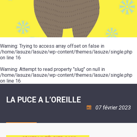
SCOLAIRE
20ÈME
RÉUNIONS
VOIE
DE
SIÈCLE
DU
LES
ENVIRONNEMENT
VERTE
MUSIQUE
CONSEIL
ÉCOLES
VISITES
L'ÉCOLE
MUNICIPAL
/
L'EAU
ET
COMMUNAUTAIRE
LE
ARRÊTÉS
ET
DÉCOUVERTES
DE
COLLÈGE
ET
L'ASSAINISSEMENT
DANSE
LES
DÉCISIONS
ESPACE
LA
LA
RANDONNÉES
DU
JEUNES
RÉSIDENCE
PISCINE
MAIRE
11
AUTONOMIE
LE
COMMUNAUTAIRE
-
LE
CAMPING
LE
Warning
18
: Trying to access array offset on false in
MOT
POUR
ASSOCIATIONS
CCAS
ANS
DE
/home/lasuze/lasuze/wp-content/themes/lasuze/single.php
CAMPING-
:
LA
LA
CARS
on line
16
ASSOCIATION
MINORITÉ
POLICE
TENTES
LA
MUNICIPALE
ET
COULÉE
Warning
CARAVANES
: Attempt to read property "slug" on null in
SÉCURITÉ
DOUCE
/
LA
/home/lasuze/lasuze/wp-content/themes/lasuze/single.php
RISQUES
HALTE
on line
16
MAJEURS
FLUVIALE
VENIR
SANTÉ/COMMERCES/ARTISANS
À
LA
LA PUCE A L’OREILLE
SUZE
07 février 2023