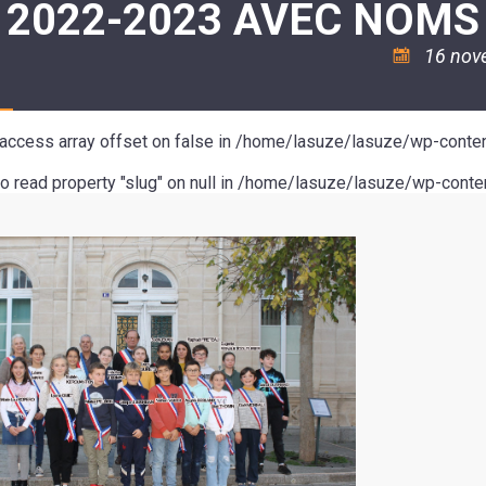
 2022-2023 AVEC NOMS
ASSOCIATION
/
LA
RISQUES
COULÉE
MAJEURS
16 nov
DOUCE
SANTÉ/COMMERCES/ARTISANS
o access array offset on false in
/home/lasuze/lasuze/wp-conten
to read property "slug" on null in
/home/lasuze/lasuze/wp-conten