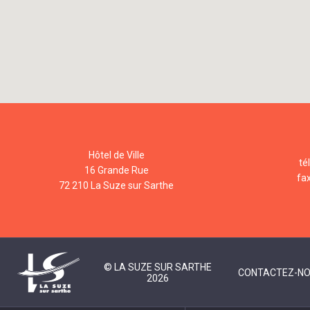
Hôtel de Ville
té
16 Grande Rue
fa
72 210 La Suze sur Sarthe
© LA SUZE SUR SARTHE
CONTACTEZ-N
2026