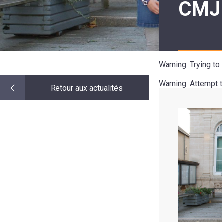
CMJ
LE
MOT
DE
LA
MINORITÉ
Warning
: Trying t
Warning
: Attempt 
Retour aux actualités