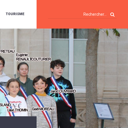
TOURISME
A
OIE
ERTE
ISITES
T
ÉCOUVERTES
ES
ANDONNÉES
E
AMPING
OUR
AMPING-
ARS
ENTES
T
ARAVANES
A
ALTE
LUVIALE
ENIR
A
UZE