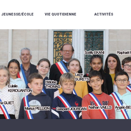
JEUNESSE/ÉCOLE
VIE QUOTIDIENNE
ACTIVITÉS
L'ACCUEIL
ESPACE
L
LA
DE
DE
V
MÉDIATHÈQUE
LOISIRS
VIE
V
L'ÉCOLE
SOCIALE
LE
V
COMMUNAUTAIRE
PÉRISCOLAIRE
QUELQUES
E
DE
/
RÈGLES
D
MUSIQUE
LES
DE
L
L'ÉCOLE
MERCREDIS
VIE
R
COMMUNAUTAIRE
RÉCRÉATIFS
DE
ENVIRONNEMENT
L
LE
DANSE
C
RESTAURANT
L'EAU
LA
P
SCOLAIRE
ET
PISCINE
C
LES
L'ASSAINISSEMENT
COMMUNAUTAIRE
C
ÉCOLES
T
LA
/
E
ASSOCIATIONS
RÉSIDENCE
LE
C
AUTONOMIE
COLLÈGE
L
ESPACE
LE
H
JEUNES
CCAS
F
11
LA
V
-
POLICE
À
18
MUNICIPALE
L
ANS
S
:
SÉCURITÉ