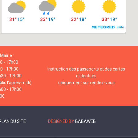
Mairie :
00 - 17h00
00 - 17h30
Instruction des passeports et des cartes
h30 - 17h00
d’identités
lic l'après-midi)
uniquement sur rendez-vous
h00 - 17h00
h00
PLAN DU SITE
DESIGNED BY
BABAWEB