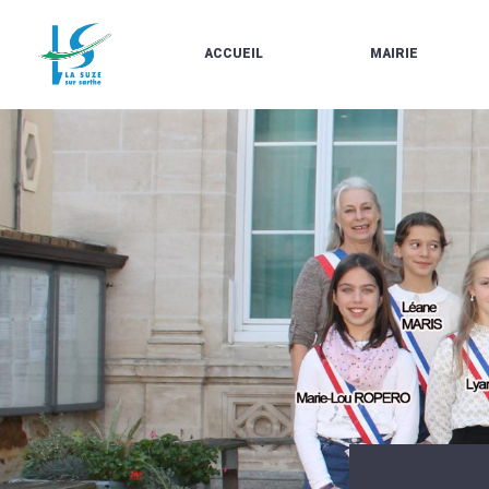
ACCUEIL
MAIRIE
LE
LES
MARCHÉ
ÉLUS
À
CONTACTS
PROPOS
/
DE
HORAIRES
LA
URBANISME/PLU
SUZE
EN
BULLETINS
LIGNE
EN
CARTES
LIGNE
D'IDENTITÉ-
PASSEPORTS
AGENDA
LE
CMJ
LA
SUZE
RÉUNIONS
AU
DU
DÉBUT
CONSEIL
DU
MUNICIPAL
20ÈME
ARRÊTÉS
SIÈCLE
ET
DÉCISIONS
DU
MAIRE