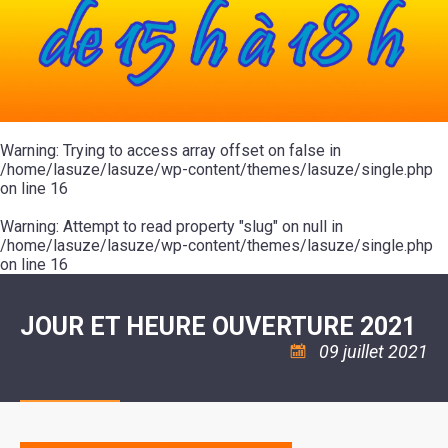
SCOLAIRE
20ÈME
RÉUNIONS
VOIE
DE
SIÈCLE
DU
LES
ENVIRONNEMENT
VERTE
MUSIQUE
CONSEIL
ÉCOLES
VISITES
L'ÉCOLE
MUNICIPAL
/
L'EAU
ET
COMMUNAUTAIRE
LE
ARRÊTÉS
ET
DÉCOUVERTES
DE
COLLÈGE
ET
L'ASSAINISSEMENT
DANSE
LES
DÉCISIONS
ESPACE
LA
LA
RANDONNÉES
DU
JEUNES
RÉSIDENCE
PISCINE
MAIRE
11
AUTONOMIE
LE
COMMUNAUTAIRE
-
LE
CAMPING
LE
Warning
18
: Trying to access array offset on false in
MOT
POUR
ASSOCIATIONS
CCAS
ANS
DE
/home/lasuze/lasuze/wp-content/themes/lasuze/single.php
CAMPING-
:
LA
LA
CARS
on line
16
ASSOCIATION
MINORITÉ
POLICE
TENTES
LA
MUNICIPALE
ET
COULÉE
Warning
CARAVANES
: Attempt to read property "slug" on null in
SÉCURITÉ
DOUCE
/
LA
/home/lasuze/lasuze/wp-content/themes/lasuze/single.php
RISQUES
HALTE
on line
16
MAJEURS
FLUVIALE
VENIR
SANTÉ/COMMERCES/ARTISANS
À
LA
JOUR ET HEURE OUVERTURE 2021
SUZE
09 juillet 2021