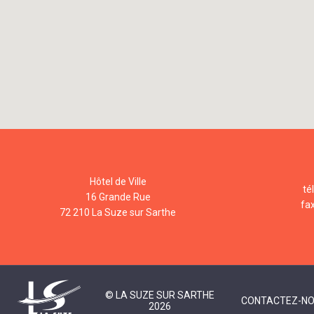
Hôtel de Ville
té
16 Grande Rue
fa
72 210 La Suze sur Sarthe
© LA SUZE SUR SARTHE
CONTACTEZ-N
2026