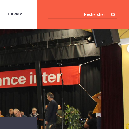
TOURISME
A
OIE
ERTE
ISITES
T
ÉCOUVERTES
ES
ANDONNÉES
E
AMPING
OUR
AMPING-
ARS
ENTES
T
ARAVANES
A
ALTE
LUVIALE
ENIR
A
UZE