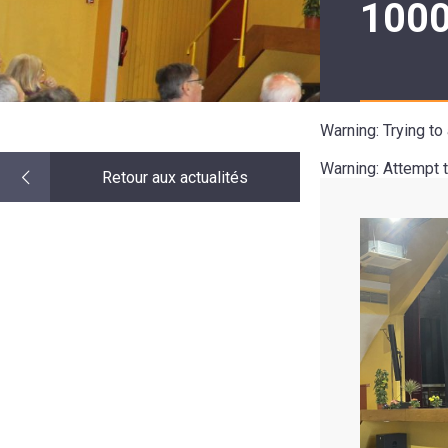
1000
LE
MOT
DE
LA
MINORITÉ
Warning
: Trying t
Warning
: Attempt 
Retour aux actualités