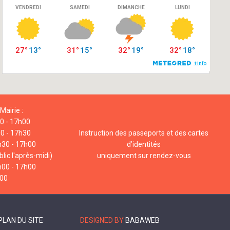
Mairie :
00 - 17h00
00 - 17h30
Instruction des passeports et des cartes
h30 - 17h00
d’identités
lic l'après-midi)
uniquement sur rendez-vous
h00 - 17h00
h00
PLAN DU SITE
DESIGNED BY
BABAWEB