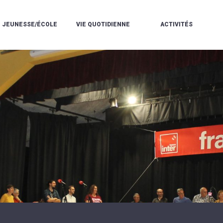
JEUNESSE/ÉCOLE
VIE QUOTIDIENNE
ACTIVITÉS
L'ACCUEIL
ESPACE
L
LA
DE
DE
V
MÉDIATHÈQUE
LOISIRS
VIE
V
L'ÉCOLE
SOCIALE
LE
V
COMMUNAUTAIRE
PÉRISCOLAIRE
QUELQUES
E
DE
/
RÈGLES
D
MUSIQUE
LES
DE
L
L'ÉCOLE
MERCREDIS
VIE
R
COMMUNAUTAIRE
RÉCRÉATIFS
DE
ENVIRONNEMENT
L
LE
DANSE
C
RESTAURANT
L'EAU
LA
P
SCOLAIRE
ET
PISCINE
C
LES
L'ASSAINISSEMENT
COMMUNAUTAIRE
C
ÉCOLES
T
LA
/
E
ASSOCIATIONS
RÉSIDENCE
LE
C
AUTONOMIE
COLLÈGE
L
ESPACE
LE
H
JEUNES
CCAS
F
11
LA
V
-
POLICE
À
18
MUNICIPALE
L
ANS
S
:
SÉCURITÉ