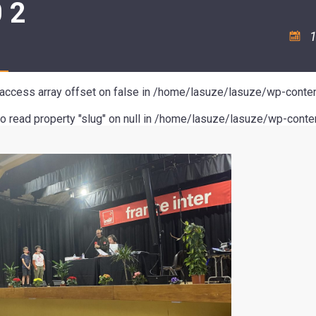
 2
ASSOCIATION
/
LA
RISQUES
COULÉE
MAJEURS
1
DOUCE
SANTÉ/COMMERCES/ARTISANS
o access array offset on false in
/home/lasuze/lasuze/wp-conten
to read property "slug" on null in
/home/lasuze/lasuze/wp-conten