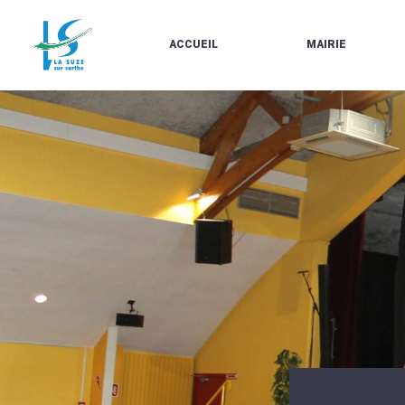
ACCUEIL
MAIRIE
LE
LES
MARCHÉ
ÉLUS
À
CONTACTS
PROPOS
/
DE
HORAIRES
LA
URBANISME/PLU
SUZE
EN
BULLETINS
LIGNE
EN
CARTES
LIGNE
D'IDENTITÉ-
PASSEPORTS
AGENDA
LE
CMJ
LA
SUZE
RÉUNIONS
AU
DU
DÉBUT
CONSEIL
DU
MUNICIPAL
20ÈME
ARRÊTÉS
SIÈCLE
ET
DÉCISIONS
DU
MAIRE