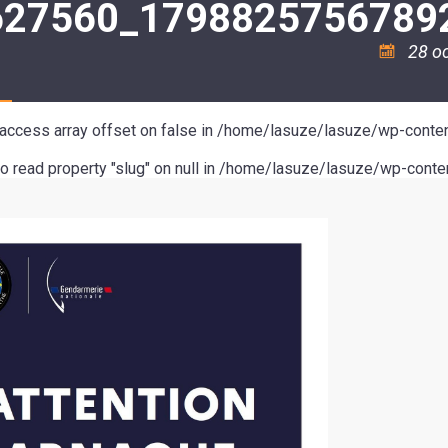
627560_1798825756789
ASSOCIATION
/
LA
RISQUES
COULÉE
MAJEURS
28 o
DOUCE
SANTÉ/COMMERCES/ARTISANS
o access array offset on false in
/home/lasuze/lasuze/wp-conten
to read property "slug" on null in
/home/lasuze/lasuze/wp-conten