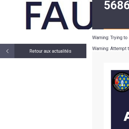
568
LE
MOT
DE
LA
MINORITÉ
Warning
: Trying t
Warning
: Attempt 
Retour aux actualités