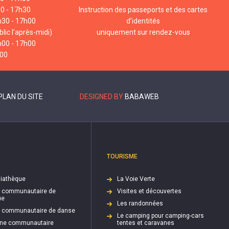
00 - 17h30
Instruction des passeports et des cartes
h30 - 17h00
d’identités
lic l'après-midi)
uniquement sur rendez-vous
h00 - 17h00
h00
PLAN DU SITE
DESIGNED BY
BABAWEB
TOURISME
iathèque
La Voie Verte
e communautaire de
Visites et découvertes
ue
Les randonnées
e communautaire de danse
Le camping pour camping-cars
cine communautaire
tentes et caravanes