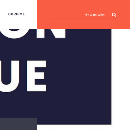
TOURISME
A
OIE
ERTE
ISITES
T
ÉCOUVERTES
ES
ANDONNÉES
E
AMPING
OUR
AMPING-
ARS
ENTES
T
ARAVANES
A
ALTE
LUVIALE
ENIR
A
UZE