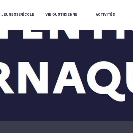
JEUNESSE/ÉCOLE
VIE QUOTIDIENNE
ACTIVITÉS
L'ACCUEIL
ESPACE
L
LA
DE
DE
V
MÉDIATHÈQUE
LOISIRS
VIE
V
L'ÉCOLE
SOCIALE
LE
V
COMMUNAUTAIRE
PÉRISCOLAIRE
QUELQUES
E
DE
/
RÈGLES
D
MUSIQUE
LES
DE
L
L'ÉCOLE
MERCREDIS
VIE
R
COMMUNAUTAIRE
RÉCRÉATIFS
DE
ENVIRONNEMENT
L
LE
DANSE
C
RESTAURANT
L'EAU
LA
P
SCOLAIRE
ET
PISCINE
C
LES
L'ASSAINISSEMENT
COMMUNAUTAIRE
C
ÉCOLES
T
LA
/
E
ASSOCIATIONS
RÉSIDENCE
LE
C
AUTONOMIE
COLLÈGE
L
ESPACE
LE
H
JEUNES
CCAS
F
11
LA
V
-
POLICE
À
18
MUNICIPALE
L
ANS
S
:
SÉCURITÉ