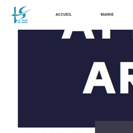
ACCUEIL
MAIRIE
LE
LES
MARCHÉ
ÉLUS
À
CONTACTS
PROPOS
/
DE
HORAIRES
LA
URBANISME/PLU
SUZE
EN
BULLETINS
LIGNE
EN
CARTES
LIGNE
D'IDENTITÉ-
PASSEPORTS
AGENDA
LE
CMJ
LA
SUZE
RÉUNIONS
AU
DU
DÉBUT
CONSEIL
DU
MUNICIPAL
20ÈME
ARRÊTÉS
SIÈCLE
ET
DÉCISIONS
DU
MAIRE