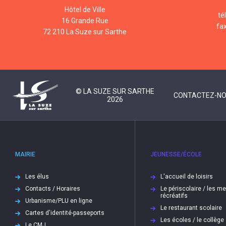
Hôtel de Ville
té
16 Grande Rue
fa
72 210 La Suze sur Sarthe
© LA SUZE SUR SARTHE
CONTACTEZ-N
2026
MAIRIE
JEUNESSE/ÉCOLE
Les élus
L'accueil de loisirs
Contacts / Horaires
Le périscolaire / les m
récréatifs
Urbanisme/PLU en ligne
Le restaurant scolaire
Cartes d'identité-passeports
Les écoles / le collège
Le CMJ