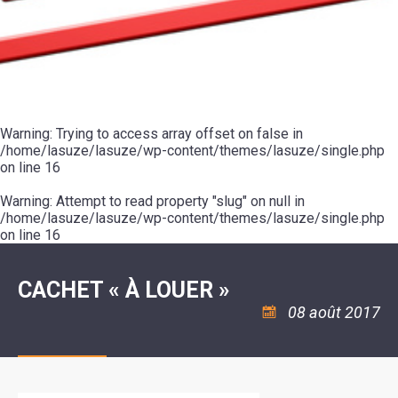
SCOLAIRE
20ÈME
RÉUNIONS
VOIE
DE
SIÈCLE
DU
LES
ENVIRONNEMENT
VERTE
MUSIQUE
CONSEIL
ÉCOLES
VISITES
L'ÉCOLE
MUNICIPAL
/
L'EAU
ET
COMMUNAUTAIRE
LE
ARRÊTÉS
ET
DÉCOUVERTES
DE
COLLÈGE
ET
L'ASSAINISSEMENT
DANSE
LES
DÉCISIONS
ESPACE
LA
LA
RANDONNÉES
DU
JEUNES
RÉSIDENCE
PISCINE
MAIRE
11
AUTONOMIE
LE
COMMUNAUTAIRE
-
LE
CAMPING
LE
Warning
18
: Trying to access array offset on false in
MOT
POUR
ASSOCIATIONS
CCAS
ANS
DE
/home/lasuze/lasuze/wp-content/themes/lasuze/single.php
CAMPING-
:
LA
LA
CARS
on line
16
ASSOCIATION
MINORITÉ
POLICE
TENTES
LA
MUNICIPALE
ET
COULÉE
Warning
CARAVANES
: Attempt to read property "slug" on null in
SÉCURITÉ
DOUCE
/
LA
/home/lasuze/lasuze/wp-content/themes/lasuze/single.php
RISQUES
HALTE
on line
16
MAJEURS
FLUVIALE
VENIR
SANTÉ/COMMERCES/ARTISANS
À
LA
CACHET « À LOUER »
SUZE
08 août 2017