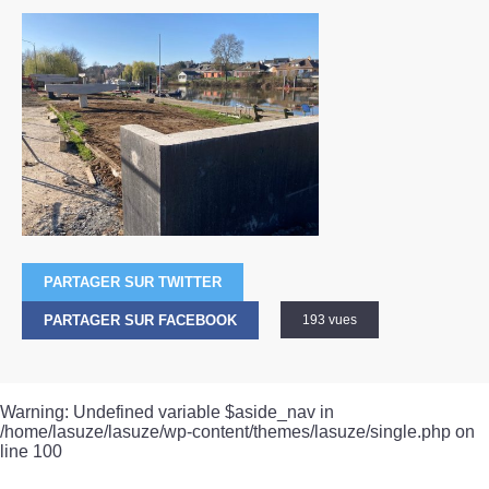
PARTAGER SUR TWITTER
PARTAGER SUR FACEBOOK
193 vues
Warning
: Undefined variable $aside_nav in
/home/lasuze/lasuze/wp-content/themes/lasuze/single.php
on
line
100