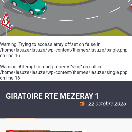
SCOLAIRE
20ÈME
RÉUNIONS
VOIE
DE
SIÈCLE
DU
LES
ENVIRONNEMENT
VERTE
MUSIQUE
CONSEIL
ÉCOLES
VISITES
L'ÉCOLE
MUNICIPAL
/
L'EAU
ET
COMMUNAUTAIRE
LE
ARRÊTÉS
ET
DÉCOUVERTES
DE
COLLÈGE
ET
L'ASSAINISSEMENT
DANSE
LES
DÉCISIONS
ESPACE
LA
LA
RANDONNÉES
DU
JEUNES
RÉSIDENCE
PISCINE
MAIRE
11
AUTONOMIE
LE
COMMUNAUTAIRE
-
LE
CAMPING
LE
Warning
18
: Trying to access array offset on false in
MOT
POUR
ASSOCIATIONS
CCAS
ANS
DE
/home/lasuze/lasuze/wp-content/themes/lasuze/single.php
CAMPING-
:
LA
LA
CARS
on line
16
ASSOCIATION
MINORITÉ
POLICE
TENTES
LA
MUNICIPALE
ET
COULÉE
Warning
CARAVANES
: Attempt to read property "slug" on null in
SÉCURITÉ
DOUCE
/
LA
/home/lasuze/lasuze/wp-content/themes/lasuze/single.php
RISQUES
HALTE
on line
16
MAJEURS
FLUVIALE
VENIR
SANTÉ/COMMERCES/ARTISANS
À
LA
GIRATOIRE RTE MEZERAY 1
SUZE
22 octobre 2025