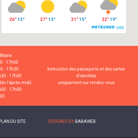
Mairie :
00 - 17h00
00 - 17h30
Instruction des passeports et des cartes
h30 - 17h00
d’identités
lic l'après-midi)
uniquement sur rendez-vous
h00 - 17h00
h00
PLAN DU SITE
DESIGNED BY
BABAWEB