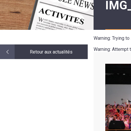
IMG
LE
MOT
DE
LA
MINORITÉ
Warning
: Trying t
Warning
: Attempt 
Retour aux actualités