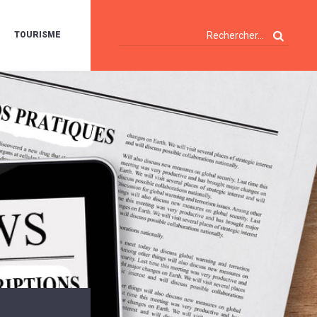
TOURISME
A
OIE
ERTE
ISITES
T
ÉCOUVERTES
ES
ANDONNÉES
E
AMPING
OUR
AMPING-
ARS
ENTES
T
ARAVANES
A
ALTE
LUVIALE
ENIR
A
UZE