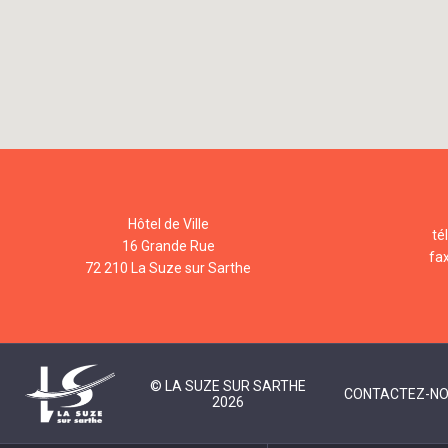
Hôtel de Ville
té
16 Grande Rue
fa
72 210 La Suze sur Sarthe
© LA SUZE SUR SARTHE
CONTACTEZ-N
2026