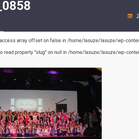
_0858
ASSOCIATION
/
LA
RISQUES
COULÉE
MAJEURS
2
DOUCE
SANTÉ/COMMERCES/ARTISANS
o access array offset on false in
/home/lasuze/lasuze/wp-conten
to read property "slug" on null in
/home/lasuze/lasuze/wp-conten