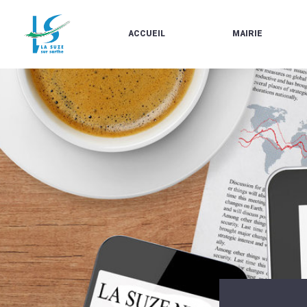
ACCUEIL
MAIRIE
LE
LES
MARCHÉ
ÉLUS
À
CONTACTS
PROPOS
/
DE
HORAIRES
LA
URBANISME/PLU
SUZE
EN
BULLETINS
LIGNE
EN
CARTES
LIGNE
D'IDENTITÉ-
PASSEPORTS
AGENDA
LE
CMJ
LA
SUZE
RÉUNIONS
AU
DU
DÉBUT
CONSEIL
DU
MUNICIPAL
20ÈME
ARRÊTÉS
SIÈCLE
ET
DÉCISIONS
DU
MAIRE