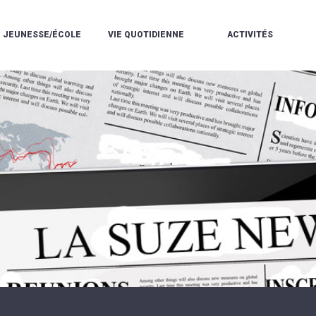
JEUNESSE/ÉCOLE
VIE QUOTIDIENNE
ACTIVITÉS
L'ACCUEIL
ESPACE
L
LA
DE
DE
V
MÉDIATHÈQUE
LOISIRS
VIE
V
L'ÉCOLE
SOCIALE
LE
V
COMMUNAUTAIRE
PÉRISCOLAIRE
QUELQUES
E
DE
/
RÈGLES
D
MUSIQUE
LES
DE
L
L'ÉCOLE
MERCREDIS
VIE
R
COMMUNAUTAIRE
RÉCRÉATIFS
DE
ENVIRONNEMENT
L
LE
DANSE
C
RESTAURANT
L'EAU
LA
P
SCOLAIRE
ET
PISCINE
C
LES
L'ASSAINISSEMENT
COMMUNAUTAIRE
C
ÉCOLES
T
LA
/
E
ASSOCIATIONS
RÉSIDENCE
LE
C
AUTONOMIE
COLLÈGE
L
ESPACE
LE
H
JEUNES
CCAS
F
11
LA
V
-
POLICE
À
18
MUNICIPALE
L
ANS
S
:
SÉCURITÉ