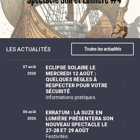
SCOLAIRE
20ÈME
RÉUNIONS
VOIE
DE
SIÈCLE
DU
LES
ENVIRONNEMENT
VERTE
MUSIQUE
CONSEIL
ÉCOLES
VISITES
L'ÉCOLE
MUNICIPAL
/
L'EAU
ET
COMMUNAUTAIRE
LE
ARRÊTÉS
ET
DÉCOUVERTES
DE
COLLÈGE
ET
L'ASSAINISSEMENT
DANSE
LES
DÉCISIONS
ESPACE
LA
LA
RANDONNÉES
DU
JEUNES
RÉSIDENCE
PISCINE
MAIRE
11
AUTONOMIE
LE
COMMUNAUTAIRE
-
LE
CAMPING
LE
18
MOT
LES ACTUALITÉS
POUR
Toutes les actualités
ASSOCIATIONS
CCAS
ANS
DE
CAMPING-
:
LA
LA
CARS
ASSOCIATION
MINORITÉ
POLICE
TENTES
LA
MUNICIPALE
ET
07 août
ECLIPSE SOLAIRE LE
COULÉE
CARAVANES
SÉCURITÉ
DOUCE
MERCREDI 12 AOÛT :
2026
/
LA
QUELQUES RÈGLES À
RISQUES
HALTE
MAJEURS
FLUVIALE
RESPECTER POUR VOTRE
VENIR
SÉCURITÉ
SANTÉ/COMMERCES/ARTISANS
À
Informations pratiques
LA
SUZE
06 août
ERRATUM : LA SUZE EN
LUMIÈRE PRÉSENTERA SON
2026
NOUVEAU SPECTACLE LE
27-28 ET 29 AOÛT
Festivités