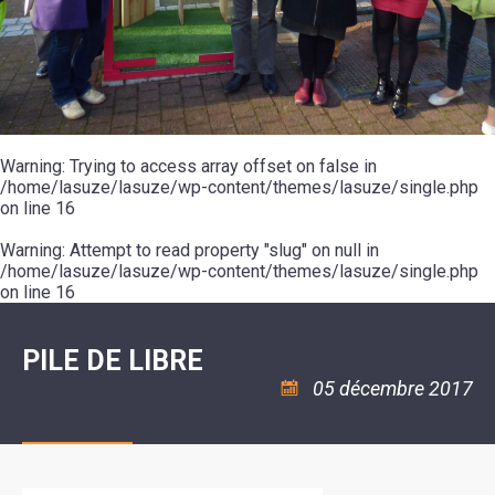
SCOLAIRE
20ÈME
RÉUNIONS
VOIE
DE
SIÈCLE
DU
LES
ENVIRONNEMENT
VERTE
MUSIQUE
CONSEIL
ÉCOLES
VISITES
L'ÉCOLE
MUNICIPAL
/
L'EAU
ET
COMMUNAUTAIRE
LE
ARRÊTÉS
ET
DÉCOUVERTES
DE
COLLÈGE
ET
L'ASSAINISSEMENT
DANSE
LES
DÉCISIONS
ESPACE
LA
LA
RANDONNÉES
DU
JEUNES
RÉSIDENCE
PISCINE
MAIRE
11
AUTONOMIE
LE
COMMUNAUTAIRE
-
LE
CAMPING
LE
Warning
18
: Trying to access array offset on false in
MOT
POUR
ASSOCIATIONS
CCAS
ANS
DE
/home/lasuze/lasuze/wp-content/themes/lasuze/single.php
CAMPING-
:
LA
LA
CARS
on line
16
ASSOCIATION
MINORITÉ
POLICE
TENTES
LA
MUNICIPALE
ET
COULÉE
Warning
CARAVANES
: Attempt to read property "slug" on null in
SÉCURITÉ
DOUCE
/
LA
/home/lasuze/lasuze/wp-content/themes/lasuze/single.php
RISQUES
HALTE
on line
16
MAJEURS
FLUVIALE
VENIR
SANTÉ/COMMERCES/ARTISANS
À
LA
PILE DE LIBRE
SUZE
05 décembre 2017