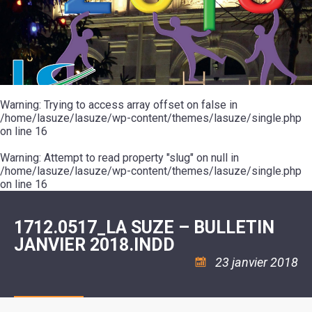
SCOLAIRE
20ÈME
RÉUNIONS
VOIE
DE
SIÈCLE
DU
LES
ENVIRONNEMENT
VERTE
MUSIQUE
CONSEIL
ÉCOLES
VISITES
L'ÉCOLE
MUNICIPAL
/
L'EAU
ET
COMMUNAUTAIRE
LE
ARRÊTÉS
ET
DÉCOUVERTES
DE
COLLÈGE
ET
L'ASSAINISSEMENT
DANSE
LES
DÉCISIONS
ESPACE
LA
LA
RANDONNÉES
DU
JEUNES
RÉSIDENCE
PISCINE
MAIRE
11
AUTONOMIE
LE
COMMUNAUTAIRE
-
LE
CAMPING
LE
Warning
18
: Trying to access array offset on false in
MOT
POUR
ASSOCIATIONS
CCAS
ANS
DE
/home/lasuze/lasuze/wp-content/themes/lasuze/single.php
CAMPING-
:
LA
LA
CARS
on line
16
ASSOCIATION
MINORITÉ
POLICE
TENTES
LA
MUNICIPALE
ET
COULÉE
Warning
CARAVANES
: Attempt to read property "slug" on null in
SÉCURITÉ
DOUCE
/
LA
/home/lasuze/lasuze/wp-content/themes/lasuze/single.php
RISQUES
HALTE
on line
16
MAJEURS
FLUVIALE
VENIR
SANTÉ/COMMERCES/ARTISANS
À
LA
1712.0517_LA SUZE – BULLETIN
SUZE
JANVIER 2018.INDD
23 janvier 2018