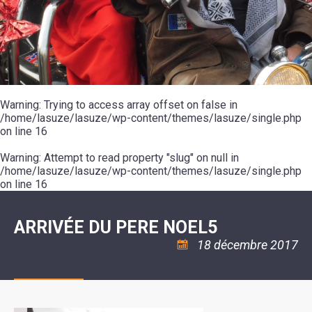
SCOLAIRE
20ÈME
RÉUNIONS
VOIE
DE
SIÈCLE
DU
LES
ENVIRONNEMENT
VERTE
MUSIQUE
CONSEIL
ÉCOLES
VISITES
L'ÉCOLE
MUNICIPAL
/
L'EAU
ET
COMMUNAUTAIRE
LE
ARRÊTÉS
ET
DÉCOUVERTES
DE
COLLÈGE
ET
L'ASSAINISSEMENT
DANSE
LES
DÉCISIONS
ESPACE
LA
LA
RANDONNÉES
DU
JEUNES
RÉSIDENCE
PISCINE
MAIRE
11
AUTONOMIE
LE
COMMUNAUTAIRE
-
LE
CAMPING
LE
Warning
18
: Trying to access array offset on false in
MOT
POUR
ASSOCIATIONS
CCAS
ANS
DE
/home/lasuze/lasuze/wp-content/themes/lasuze/single.php
CAMPING-
:
LA
LA
CARS
on line
16
ASSOCIATION
MINORITÉ
POLICE
TENTES
LA
MUNICIPALE
ET
COULÉE
Warning
CARAVANES
: Attempt to read property "slug" on null in
SÉCURITÉ
DOUCE
/
LA
/home/lasuze/lasuze/wp-content/themes/lasuze/single.php
RISQUES
HALTE
on line
16
MAJEURS
FLUVIALE
VENIR
SANTÉ/COMMERCES/ARTISANS
À
LA
ARRIVÉE DU PERE NOEL5
SUZE
18 décembre 2017