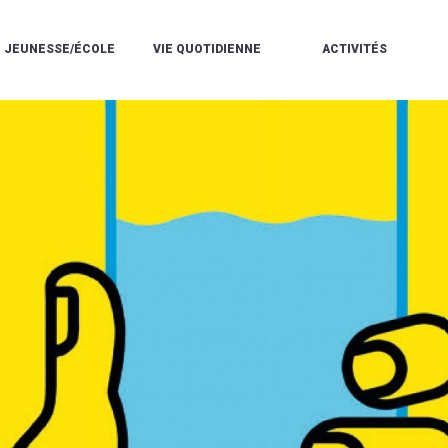
JEUNESSE/ÉCOLE
VIE QUOTIDIENNE
ACTIVITÉS
L'ACCUEIL
ESPACE
L
LA
DE
DE
V
MÉDIATHÈQUE
LOISIRS
VIE
V
L'ÉCOLE
SOCIALE
LE
V
COMMUNAUTAIRE
PÉRISCOLAIRE
QUELQUES
E
DE
/
RÈGLES
D
MUSIQUE
LES
DE
L
L'ÉCOLE
MERCREDIS
VIE
R
COMMUNAUTAIRE
RÉCRÉATIFS
DE
ENVIRONNEMENT
L
LE
DANSE
C
RESTAURANT
L'EAU
LA
P
SCOLAIRE
ET
PISCINE
C
LES
L'ASSAINISSEMENT
COMMUNAUTAIRE
C
ÉCOLES
T
LA
/
E
ASSOCIATIONS
RÉSIDENCE
LE
C
AUTONOMIE
COLLÈGE
L
ESPACE
LE
H
JEUNES
CCAS
F
11
LA
V
-
POLICE
À
18
MUNICIPALE
L
ANS
S
:
SÉCURITÉ