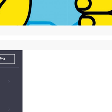
ASSOCIATION
/
LA
RISQUES
COULÉE
MAJEURS
DOUCE
SANTÉ/COMMERCES/ARTISANS
ités