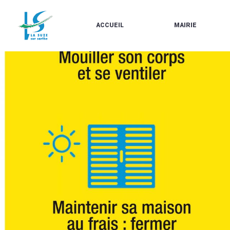
ACCUEIL
MAIRIE
LE
LES
MARCHÉ
ÉLUS
À
CONTACTS
PROPOS
/
DE
HORAIRES
LA
URBANISME/PLU
SUZE
EN
BULLETINS
LIGNE
EN
CARTES
LIGNE
D'IDENTITÉ-
PASSEPORTS
AGENDA
LE
CMJ
LA
SUZE
RÉUNIONS
AU
DU
DÉBUT
CONSEIL
DU
MUNICIPAL
20ÈME
ARRÊTÉS
SIÈCLE
ET
DÉCISIONS
DU
MAIRE