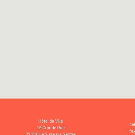
Hôtel de Ville
té
16 Grande Rue
fa
72 210 La Suze sur Sarthe