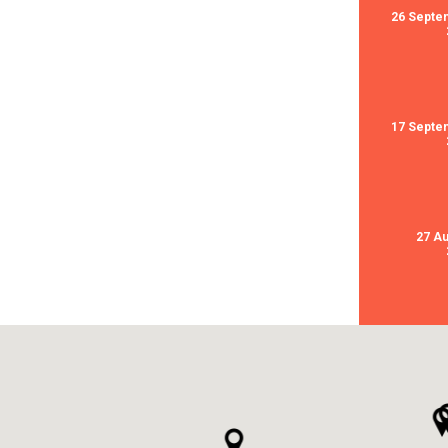
26 Septe
17 Septe
27 A