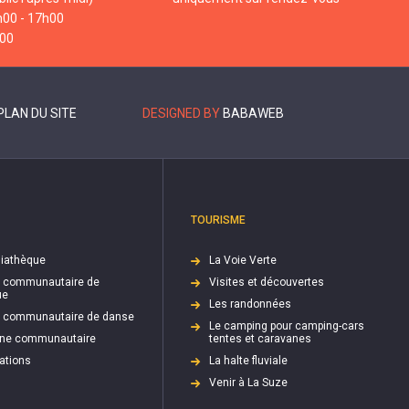
h00 - 17h00
h00
PLAN DU SITE
DESIGNED BY
BABAWEB
TOURISME
iathèque
La Voie Verte
e communautaire de
Visites et découvertes
ue
Les randonnées
e communautaire de danse
Le camping pour camping-cars
cine communautaire
tentes et caravanes
ations
La halte fluviale
Venir à La Suze