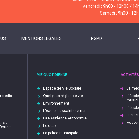
Vendredi : 9h00 - 12h00 / 14
Samedi : 9h00 - 12
OUS
MENTIONS LÉGALES
RGPD
VIE QUOTIDIENNE
ACTIVITÉS
Espace de Vie Sociale
La méd
ercredis
Quelques règles de vie
L'écol
musiq
Environnement
L'écol
L'eau et l'assainissement
la pis
La Résidence Autonomie
ns :
Associ
Le ccas
 Douce
La police municipale