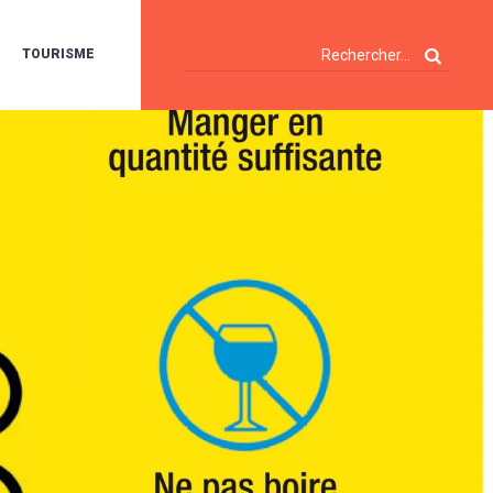
TOURISME
A
OIE
ERTE
ISITES
T
ÉCOUVERTES
ES
ANDONNÉES
E
AMPING
OUR
AMPING-
ARS
ENTES
T
ARAVANES
A
ALTE
LUVIALE
ENIR
A
UZE