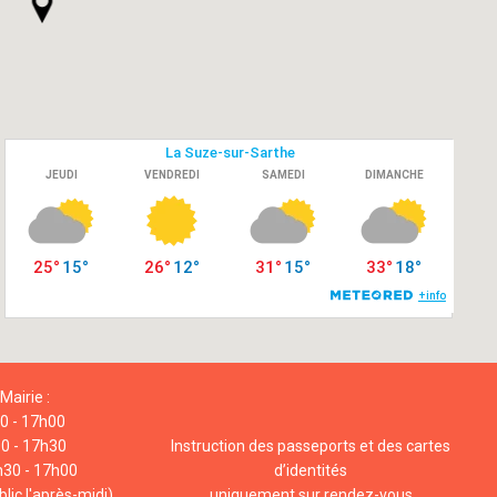
Mairie :
00 - 17h00
00 - 17h30
Instruction des passeports et des cartes
h30 - 17h00
d’identités
lic l'après-midi)
uniquement sur rendez-vous