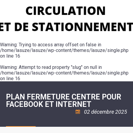
SCOLAIRE
20ÈME
RÉUNIONS
VOIE
DE
SIÈCLE
DU
LES
ENVIRONNEMENT
VERTE
MUSIQUE
CONSEIL
ÉCOLES
VISITES
L'ÉCOLE
MUNICIPAL
/
L'EAU
ET
COMMUNAUTAIRE
LE
ARRÊTÉS
ET
DÉCOUVERTES
DE
COLLÈGE
ET
L'ASSAINISSEMENT
DANSE
LES
DÉCISIONS
ESPACE
LA
LA
RANDONNÉES
DU
JEUNES
RÉSIDENCE
PISCINE
MAIRE
11
AUTONOMIE
LE
COMMUNAUTAIRE
-
LE
CAMPING
LE
Warning
18
: Trying to access array offset on false in
MOT
POUR
ASSOCIATIONS
CCAS
ANS
DE
/home/lasuze/lasuze/wp-content/themes/lasuze/single.php
CAMPING-
:
LA
LA
CARS
on line
16
ASSOCIATION
MINORITÉ
POLICE
TENTES
LA
MUNICIPALE
ET
COULÉE
Warning
CARAVANES
: Attempt to read property "slug" on null in
SÉCURITÉ
DOUCE
/
LA
/home/lasuze/lasuze/wp-content/themes/lasuze/single.php
RISQUES
HALTE
on line
16
MAJEURS
FLUVIALE
VENIR
SANTÉ/COMMERCES/ARTISANS
À
LA
PLAN FERMETURE CENTRE POUR
SUZE
FACEBOOK ET INTERNET
02 décembre 2025